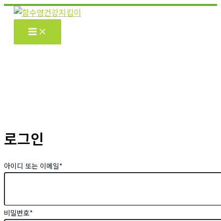
콘
텐
츠
로
건
너
뛰
기
로그인
아이디 또는 이메일
*
비밀번호
*