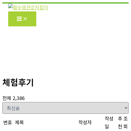
콘
텐
츠
로
건
너
뛰
기
체험후기
전체 2,386
작성
추
조
번호
제목
작성자
일
천
회