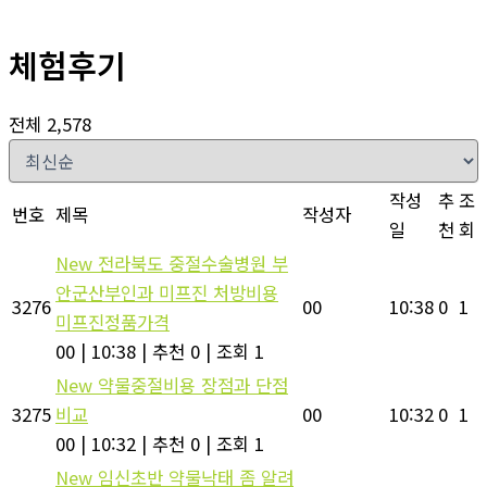
체험후기
전체 2,578
작성
추
조
번호
제목
작성자
일
천
회
New
전라북도 중절수술병원 부
안군산부인과 미프진 처방비용
3276
00
10:38
0
1
미프진정품가격
00
|
10:38
|
추천 0
|
조회 1
New
약물중절비용 장점과 단점
3275
비교
00
10:32
0
1
00
|
10:32
|
추천 0
|
조회 1
New
임신초반 약물낙태 좀 알려