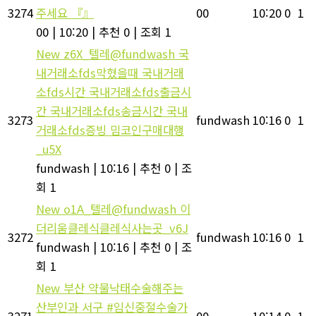
3274
주세요 『』
00
10:20
0
1
00
|
10:20
|
추천 0
|
조회 1
New
z6X_텔레@fundwash 국
내거래소fds막혔을때 국내거래
소fds시간 국내거래소fds출금시
간 국내거래소fds송금시간 국내
3273
fundwash
10:16
0
1
거래소fds증빙 밈코인구매대행
_u5X
fundwash
|
10:16
|
추천 0
|
조
회 1
New
o1A_텔레@fundwash 이
더리움클레식클레식사는곳_v6J
3272
fundwash
10:16
0
1
fundwash
|
10:16
|
추천 0
|
조
회 1
New
부산 약물낙태수술해주는
산부인과 서구 #임신중절수술가
3271
00
10:14
0
1