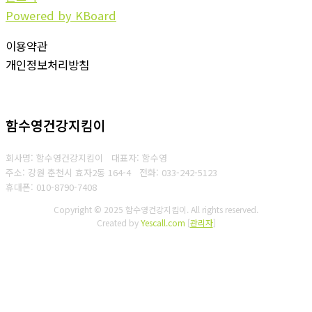
Powered by KBoard
이용약관
개인정보처리방침
함수영건강지킴이
회사명: 함수영건강지킴이 대표자: 함수영
주소: 강원 춘천시 효자2동 164-4
전화: 033-242-5123
휴대폰: 010-8790-7408
Copyright © 2025 함수영건강지킴이. All rights reserved.
Created by
Yescall.com
[
관리자
]