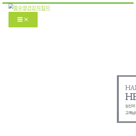
콘
텐
츠
로
건
너
뛰
기