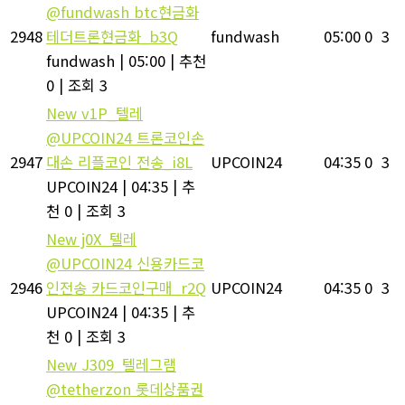
@fundwash btc현금화
2948
테더트론현금화_b3Q
fundwash
05:00
0
3
fundwash
|
05:00
|
추천
0
|
조회 3
New
v1P_텔레
@UPCOIN24 트론코인손
2947
대손 리플코인 전송_i8L
UPCOIN24
04:35
0
3
UPCOIN24
|
04:35
|
추
천 0
|
조회 3
New
j0X_텔레
@UPCOIN24 신용카드코
2946
인전송 카드코인구매_r2Q
UPCOIN24
04:35
0
3
UPCOIN24
|
04:35
|
추
천 0
|
조회 3
New
J309_텔레그램
@tetherzon 롯데상품권