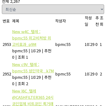
전체 2,267
작성
추
조
번호
제목
작성자
일
천
회
New
w4C_텔레 :
bpmc55 위고비처방 위
2953
고비효과_p9M
bpmc55
10:29
0
1
bpmc55
|
10:29
|
추천
0
|
조회 1
New
c9V_텔레 :
bpmc55 성인약국 _k7M
2952
bpmc55
10:29
0
2
bpmc55
|
10:29
|
추천
0
|
조회 2
New
l6C_텔레
@CASHFILTER365 24시
코인업체 비트코인 퀵거래