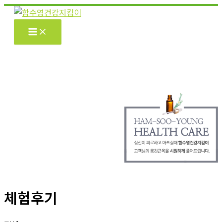
콘
텐
츠
로
건
너
뛰
기
체험후기