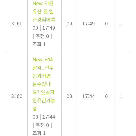
New
자연
유산 및 임
신경험여부
3161
00
17:49
0
1
00
|
17:49
|
추천 0
|
조회 1
New
낙태
알약..산부
인과가면
살수있나
요? 인공자
3160
00
17:44
0
1
연유산가능
성
00
|
17:44
|
추천 0
|
조회 1