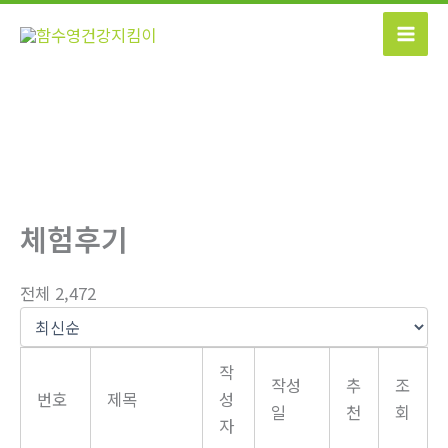
콘
텐
츠
로
건
너
뛰
기
체험후기
전체 2,472
작
작성
추
조
번호
제목
성
일
천
회
자