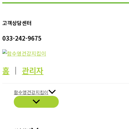
콘
텐
고객상담센터
츠
로
033-242-9675
건
너
뛰
기
홈
│
관리자
함수영건강지킴이