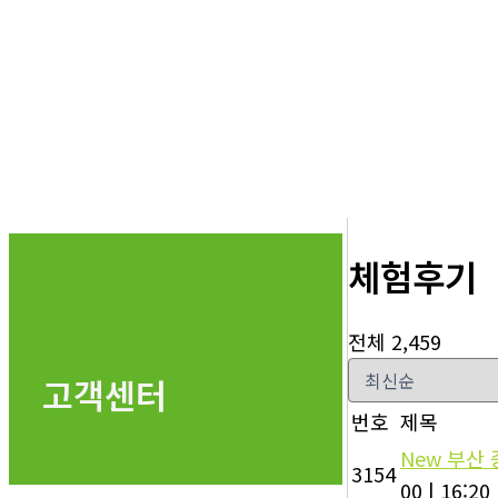
체험후기
전체 2,459
고객센터
번호
제목
New
부산 
3154
00
|
16:20