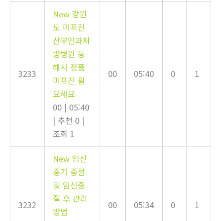
New
강원
도 미프진
산부인과처
방병원 동
해시 정품
3233
00
05:40
0
1
미프진 필
요해요
00
|
05:40
|
추천 0
|
조회 1
New
임신
중기 중절
및 임신중
절 후 관리
3232
00
05:34
0
1
방법