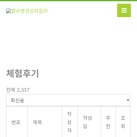
콘
텐
츠
로
건
너
뛰
기
체험후기
전체 2,537
작
작성
추
조
번호
제목
성
일
천
회
자