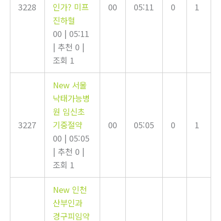
3228
인가? 미프
00
05:11
0
1
진하혈
00
|
05:11
|
추천 0
|
조회 1
New
서울
낙태가능병
원 임신초
3227
기중절약
00
05:05
0
1
00
|
05:05
|
추천 0
|
조회 1
New
인천
산부인과
경구피임약