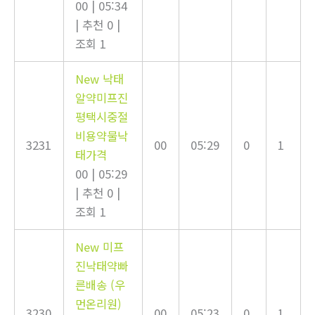
00
|
05:34
|
추천 0
|
조회 1
New
낙태
알약미프진
평택시중절
비용약물낙
3231
00
05:29
0
1
태가격
00
|
05:29
|
추천 0
|
조회 1
New
미프
진낙태약빠
른배송 (우
먼온리원)
3230
00
05:23
0
1