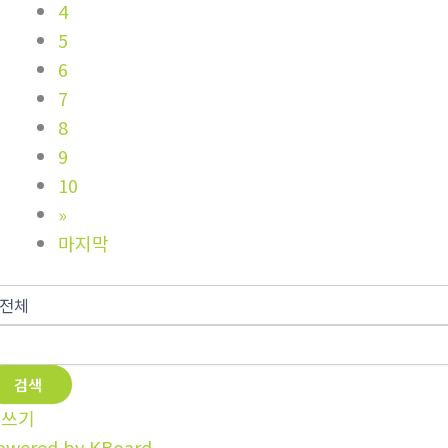
4
5
6
7
8
9
10
»
마지막
검색
글쓰기
owered by KBoard