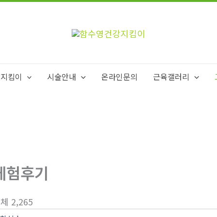
강지킴이
시술안내
온라인문의
근육갤러리
체험후기
체 2,265