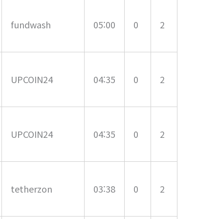
fundwash
05:00
0
2
UPCOIN24
04:35
0
2
UPCOIN24
04:35
0
2
tetherzon
03:38
0
2