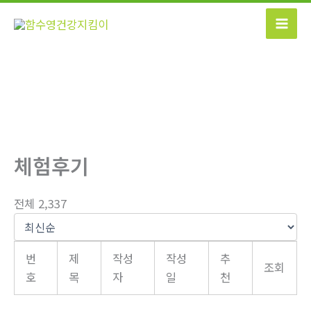
콘
텐
츠
로
건
너
뛰
기
체험후기
전체 2,337
번
제
작성
작성
추
조회
호
목
자
일
천