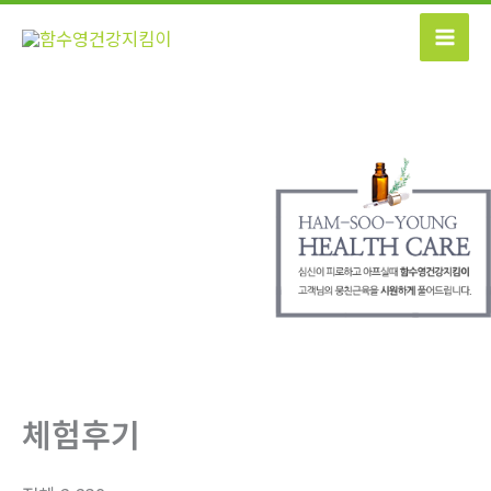
콘
텐
츠
로
건
너
뛰
기
체험후기