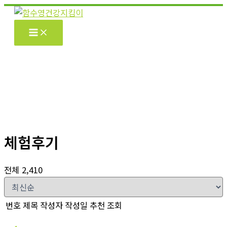
콘
텐
츠
로
건
너
뛰
기
체험후기
전체 2,410
번호
제목
작성자
작성일
추천
조회