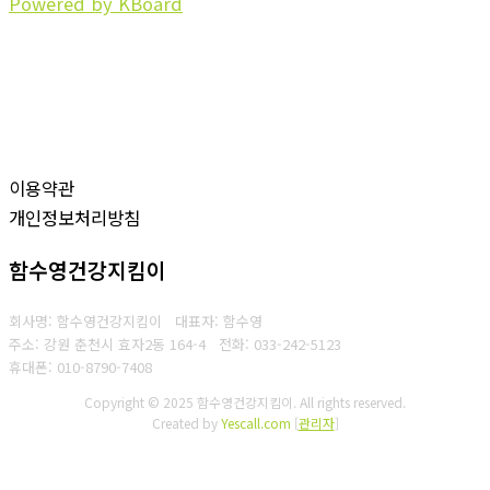
Powered by KBoard
이용약관
개인정보처리방침
함수영건강지킴이
회사명: 함수영건강지킴이 대표자: 함수영
주소: 강원 춘천시 효자2동 164-4
전화: 033-242-5123
휴대폰: 010-8790-7408
Copyright © 2025 함수영건강지킴이. All rights reserved.
Created by
Yescall.com
[
관리자
]