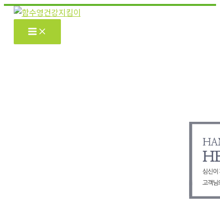
콘
텐
츠
로
건
너
뛰
기