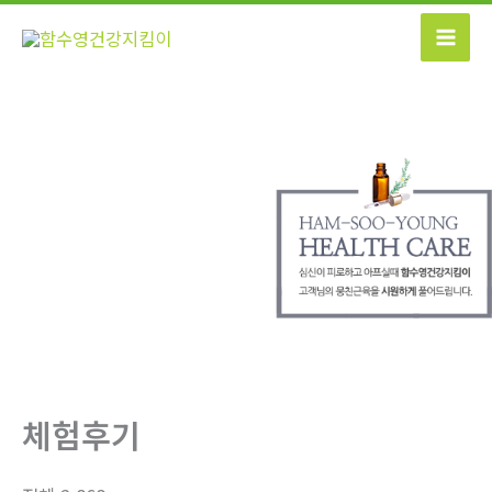
콘
텐
츠
로
건
너
뛰
기
체험후기