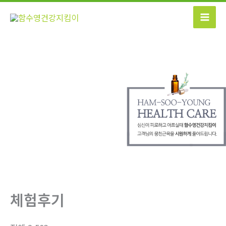
콘
텐
츠
로
건
너
뛰
기
체험후기