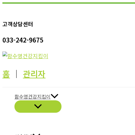
콘
텐
고객상담센터
츠
로
033-242-9675
건
너
뛰
기
홈
│
관리자
함수영건강지킴이