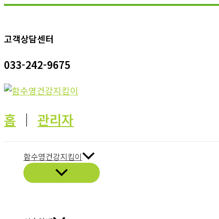
콘
텐
고객상담센터
츠
로
033-242-9675
건
너
뛰
기
홈
│
관리자
함수영건강지킴이