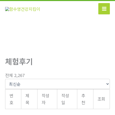
콘
텐
츠
로
건
너
뛰
기
체험후기
전체 2,267
번
제
작성
작성
추
조회
호
목
자
일
천