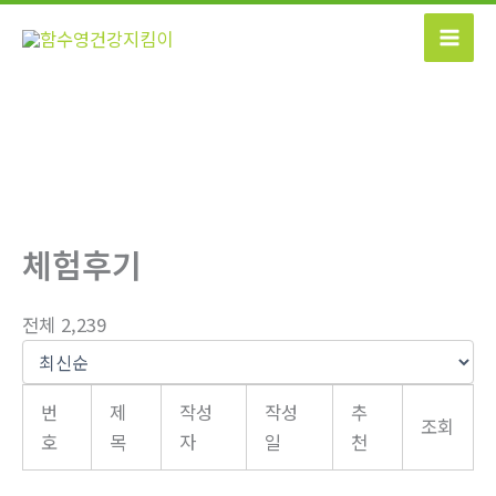
콘
텐
츠
로
건
너
뛰
기
체험후기
전체 2,239
번
제
작성
작성
추
조회
호
목
자
일
천