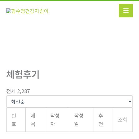
콘
텐
츠
로
건
너
뛰
기
체험후기
전체 2,287
번
제
작성
작성
추
조회
호
목
자
일
천