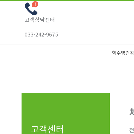
콘
텐
고객상담센터
츠
로
033-242-9675
건
너
함수영건
뛰
기
고객센터
전