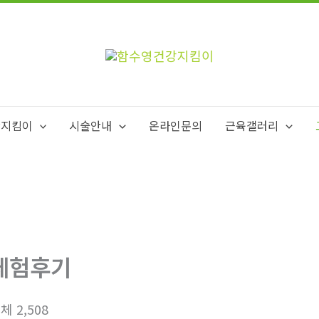
강지킴이
시술안내
온라인문의
근육갤러리
체험후기
체 2,508