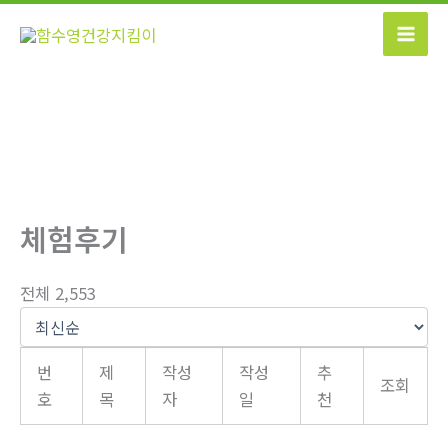
콘
텐
츠
로
건
너
뛰
기
체험후기
전체 2,553
번
제
작성
작성
추
조회
호
목
자
일
천