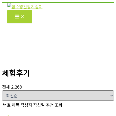
콘
텐
츠
로
건
너
뛰
기
체험후기
전체 2,268
번호
제목
작성자
작성일
추천
조회