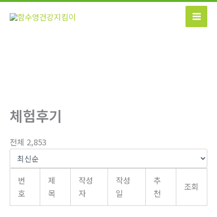
콘
텐
츠
로
건
너
뛰
기
체험후기
전체 2,853
번
제
작성
작성
추
조회
호
목
자
일
천