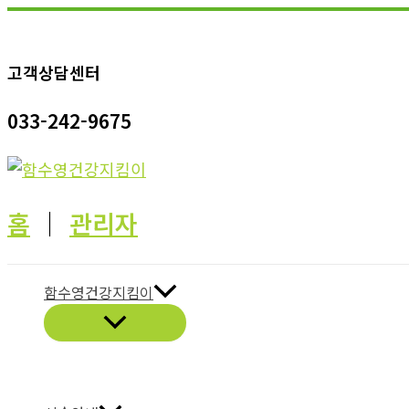
콘
텐
고객상담센터
츠
로
033-242-9675
건
너
뛰
기
홈
│
관리자
함수영건강지킴이