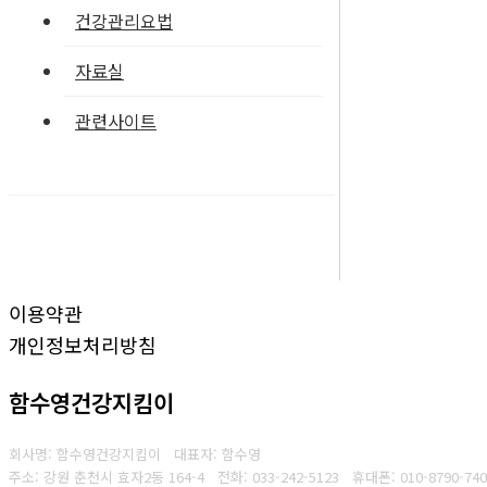
건강관리요법
자료실
관련사이트
이용약관
개인정보처리방침
함수영건강지킴이
회사명: 함수영건강지킴이 대표자: 함수영
주소: 강원 춘천시 효자2동 164-4
전화: 033-242-5123
휴대폰: 010-8790-740