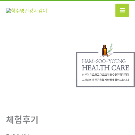
콘
텐
츠
로
건
너
뛰
기
체험후기