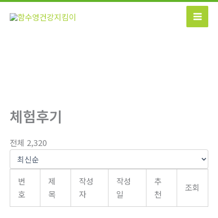
콘
텐
츠
로
건
너
뛰
기
체험후기
전체 2,320
번
제
작성
작성
추
조회
호
목
자
일
천