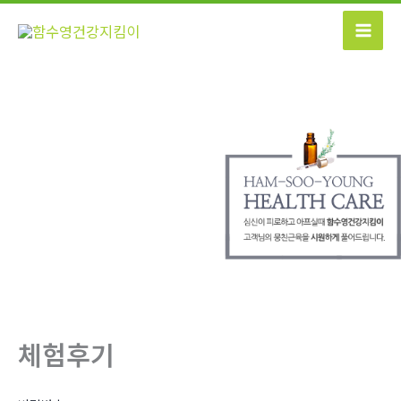
콘
텐
츠
로
건
너
뛰
기
체험후기