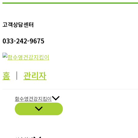
콘
텐
고객상담센터
츠
로
033-242-9675
건
너
뛰
기
홈
│
관리자
함수영건강지킴이