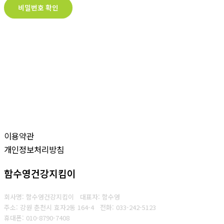
비밀번호 확인
이용약관
개인정보처리방침
함수영건강지킴이
회사명: 함수영건강지킴이 대표자: 함수영
주소: 강원 춘천시 효자2동 164-4
전화: 033-242-5123
휴대폰: 010-8790-7408