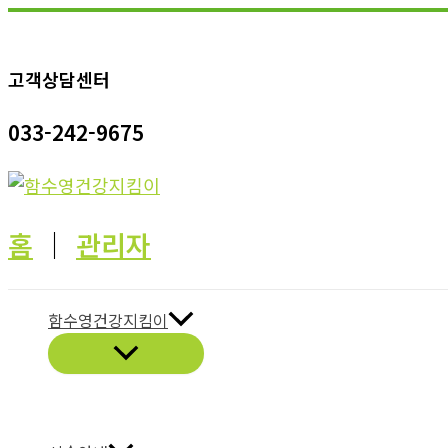
콘
텐
고객상담센터
츠
로
033-242-9675
건
너
뛰
기
홈
│
관리자
함수영건강지킴이