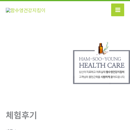
콘
텐
츠
로
건
너
뛰
기
체험후기