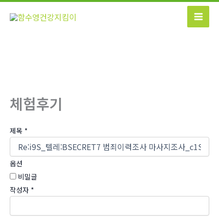
콘
텐
츠
로
건
너
뛰
기
체험후기
제목
*
옵션
비밀글
작성자
*