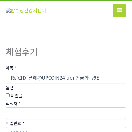
콘
텐
츠
로
건
너
체험후기
뛰
기
제목
*
옵션
비밀글
작성자
*
비밀번호
*