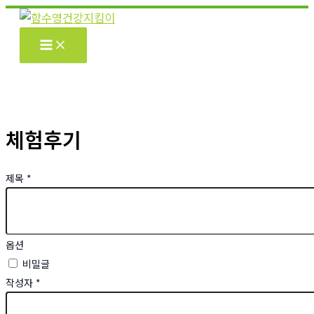
콘
텐
츠
로
건
너
뛰
체험후기
기
제목
*
옵션
비밀글
작성자
*