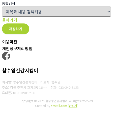
통합검색
돌아가기
저장하기
이용약관
개인정보처리방침
함수영건강지킴이
회사명: 함수영건강지킴이 대표자: 함수영
주소: 강원 춘천시 효자2동 164-4
전화: 033-242-5123
휴대폰: 010-8790-7408
Copyright © 2025 함수영건강지킴이. All rights reserved.
Created by
Yescall.com
[
관리자
]