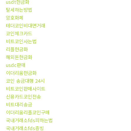
usdt현금화
탈세하는방법
암호화폐
테더코인비대면거래
코인체크카드
비트코인사는법
리플현금화
해외돈현금화
usdc판매
이더리움현금화
코인 송금대행 24시
비트코인판매사이트
신용카드코인전송
비트대리송금
이더리움리플코인구매
국내거래소fds피하는법
국내거래소fds증빙