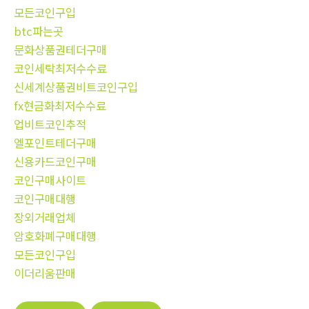
모든코인구입
btc파는곳
문화상품권테더구매
코인세탁최저수수료
신세계상품권비트코인구입
fx현금화최저수수료
업비트코인추적
엘포인트테더구매
신용카드코인구매
코인구매사이트
코인구매대행
장외거래업체
암호화폐구매대행
모든코인구입
이더리움판매