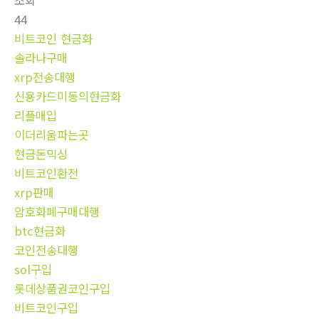
조회
44
비트코인 현금화
솔라나구매
xrp전송대행
신용카드미동의현금화
리플매입
이더리움파는곳
현금돈믹싱
비트코인환전
xrp판매
암호화폐구매대행
btc현금화
코인전송대행
sol구입
롯데상품권코인구입
비트코인구입