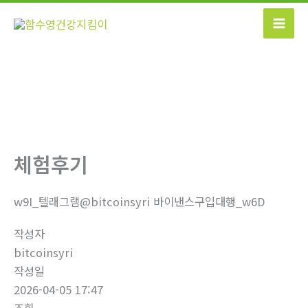
콘
텐
츠
로
건
너
뛰
기
체험후기
w9I_텔래그램@bitcoinsyri 바이낸스구입대행_w6D
작성자
bitcoinsyri
작성일
2026-04-05 17:47