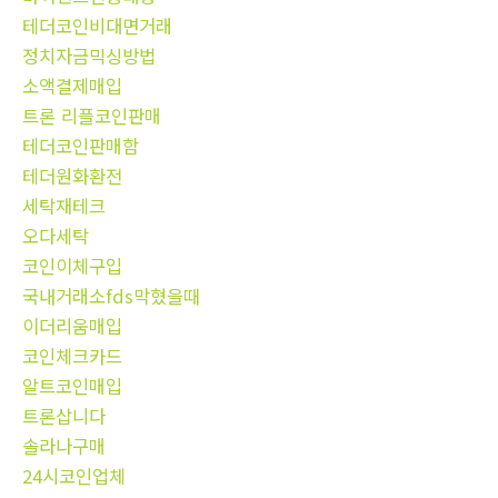
테더코인비대면거래
정치자금믹싱방법
소액결제매입
트론 리플코인판매
테더코인판매함
테더원화환전
세탁재테크
오다세탁
코인이체구입
국내거래소fds막혔을때
이더리움매입
코인체크카드
알트코인매입
트론삽니다
솔라나구매
24시코인업체