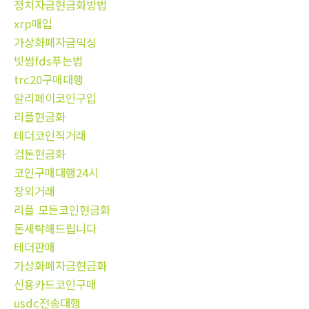
정치자금현금화방법
xrp매입
가상화폐자금믹싱
빗썸fds푸는법
trc20구매대행
알리페이코인구입
리플현금화
테더코인직거래
검돈현금화
코인구매대행24시
장외거래
리플 모든코인현금화
돈세탁해드립니다
테더판매
가상화폐자금현금화
신용카드코인구매
usdc전송대행