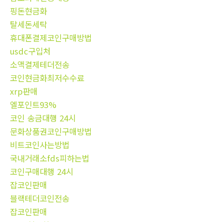
핑돈현금화
탈세돈세탁
휴대폰결제코인구매방법
usdc구입처
소액결제테더전송
코인현금화최저수수료
xrp판매
엘포인트93%
코인 송금대행 24시
문화상품권코인구매방법
비트코인사는방법
국내거래소fds피하는법
코인구매대행 24시
잡코인판매
블랙테더코인전송
잡코인판매