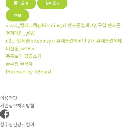
좋아요
0
싫어요
0
인쇄
«
n3J_텔래그램@bitcoinsyri 핸드폰결제코인구입 핸드폰
결제매입_y6W
n2U_텔레@bitcoinsyri 휴대폰결제코인구매 휴대폰결제테
더전송_w2B
»
목록보기
답글쓰기
글수정
글삭제
Powered by KBoard
이용약관
개인정보처리방침
함수영건강지킴이