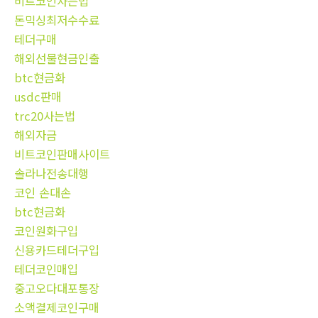
비트코인사는법
돈믹싱최저수수료
테더구매
해외선물현금인출
btc현금화
usdc판매
trc20사는법
해외자금
비트코인판매사이트
솔라나전송대행
코인 손대손
btc현금화
코인원화구입
신용카드테더구입
테더코인매입
중고오다대포통장
소액결제코인구매