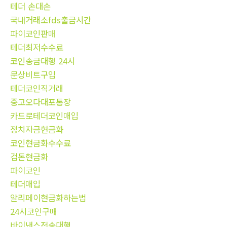
테더 손대손
국내거래소fds출금시간
파이코인판매
테더최저수수료
코인송금대행 24시
문상비트구입
테더코인직거래
중고오다대포통장
카드로테더코인매입
정치자금현금화
코인현금화수수료
검돈현금화
파이코인
테더매입
알리페이현금화하는법
24시코인구매
바이낸스전송대행