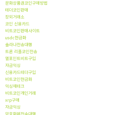
문화상품권코인구매방법
테더코인판매
장외거래소
코인 신용카드
비트코인판매사이트
usdc현금화
솔라나전송대행
트론 리플코인전송
엘포인트비트구입
자금믹싱
신용카드테더구입
비트코인현금화
믹싱재테크
비트코인개인거래
xrp구매
자금믹싱
암호화폐전송대행