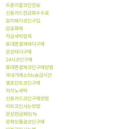
트론리플코인전송
신용카드현금화수수료
알리페이코인구입
암호화폐
자금세탁업체
휴대폰결제테더구매
문상테더구매
24시코인구매
휴대폰결제코인구매방법
국내거래소fds송금시간
엘포인트코인구매
카지노세탁
신용카드코인구매방법
비트코인사는방법
문상현금화91%
문화상품권코인구매