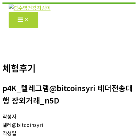
콘
텐
츠
로
건
너
뛰
기
체험후기
p4K_텔레그램@bitcoinsyri 테더전송대
행 장외거래_n5D
작성자
텔레@bitcoinsyri
작성일