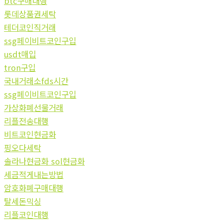
btc구매대행
롯데상품권세탁
테더코인직거래
ssg페이비트코인구입
usdt매입
tron구입
국내거래소fds시간
ssg페이비트코인구입
가상화폐선물거래
리플전송대행
비트코인현금화
핑오다세탁
솔라나현금화 sol현금화
세금적게내는방법
암호화폐구매대행
탈세돈믹싱
리플코인대행