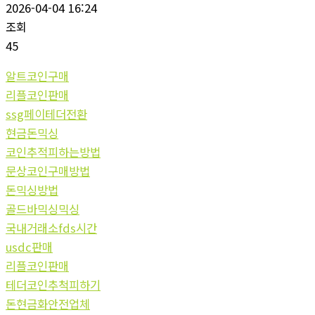
2026-04-04 16:24
조회
45
알트코인구매
리플코인판매
ssg페이테더전환
현금돈믹싱
코인추적피하는방법
문상코인구매방법
돈믹싱방법
골드바믹싱믹싱
국내거래소fds시간
usdc판매
리플코인판매
테더코인추척피하기
돈현금화안전업체