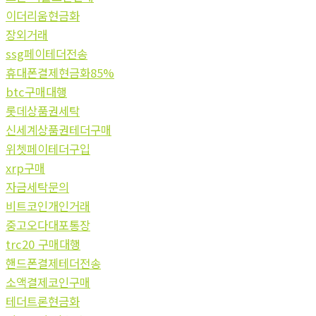
이더리움현금화
장외거래
ssg페이테더전송
휴대폰결제현금화85%
btc구매대행
롯데상품권세탁
신세계상품권테더구매
위쳇페이테더구입
xrp구매
자금세탁문의
비트코인개인거래
중고오다대포통장
trc20 구매대행
핸드폰결제테더전송
소액결제코인구매
테더트론현금화