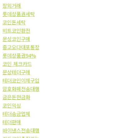
장외거래
롯데상품권세탁
코인돈세탁
비트코인환전
문상코인구매
중고오다대포통장
롯데상품권94%
코인 체크카드
문상테더구매
테더코인이체구입
암호화폐전송대행
금은돈현금화
코인믹싱
테더송금업체
테더판매
바이낸스전송대행