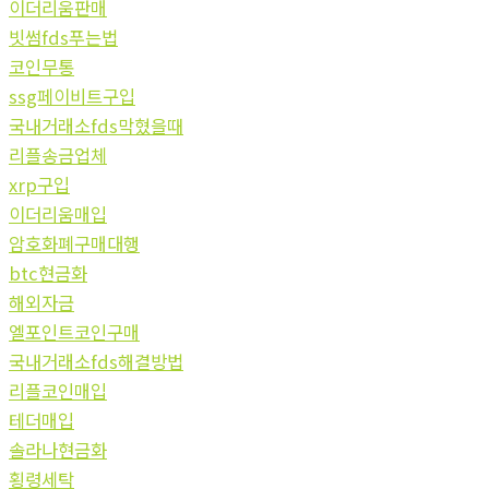
이더리움판매
빗썸fds푸는법
코인무통
ssg페이비트구입
국내거래소fds막혔을때
리플송금업체
xrp구입
이더리움매입
암호화폐구매대행
btc현금화
해외자금
엘포인트코인구매
국내거래소fds해결방법
리플코인매입
테더매입
솔라나현금화
횡령세탁