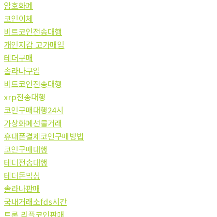
암호화폐
코인이체
비트코인전송대행
개인지갑 고가매입
테더구매
솔라나구입
비트코인전송대행
xrp전송대행
코인구매대행24시
가상화폐선물거래
휴대폰결제코인구매방법
코인구매대행
테더전송대행
테더돈믹싱
솔라나판매
국내거래소fds시간
트론 리플코인판매