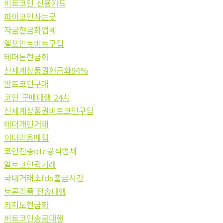
비트코인 신용카드
파이코인사는곳
자금현금화업체
엘포인트비트구입
테더돈현금화
신세계상품권현금화94%
알트코인구매
코인 구매대행 24시
신세계상품권비트코인구입
테더개인거래
이더리움매입
코인전송otc공식업체
알트코인퀵거래
국내거래소fds출금시간
트론리플 전송대행
카지노현금화
비트코인송금대행