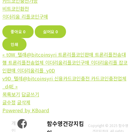
카드코인충전가능
비트코인환전
이더리움 리플코인구매
좋아요
0
싫어요
0
인쇄
«
t0W_텔래@bitcoinsyri 트론리플코인판매 트론리플전송대
행 트론리플전송업체 이더리움리플코인구매 이더리움리플 잡코
인판매 이더리움리플_y0D
v9D_텔레@bitcoinsyri 신용카드코인충전 카드코인충전업체
_d4E
»
목록보기
답글쓰기
글수정
글삭제
Powered by KBoard
개
함수영건강지킴
Copyright © 2025 함수영
인
건강지킴이. All rights