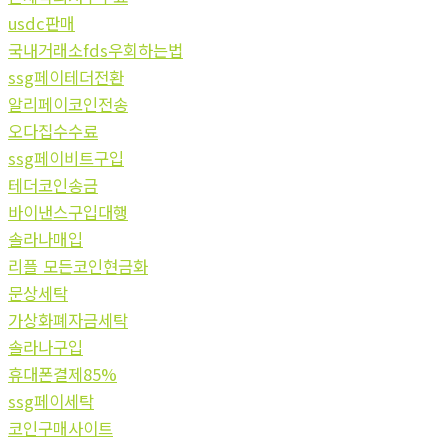
usdc판매
국내거래소fds우회하는법
ssg페이테더전환
알리페이코인전송
오다집수수료
ssg페이비트구입
테더코인송금
바이낸스구입대행
솔라나매입
리플 모든코인현금화
문상세탁
가상화폐자금세탁
솔라나구입
휴대폰결제85%
ssg페이세탁
코인구매사이트