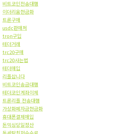
비트코인전송대행
이더리움현금화
트론구매
usdc판매처
tron구입
테더거래
trc20구매
trc20사는법
테더매입
리플삽니다
비트코인송금대행
테더코인계좌이체
트론리플 전송대행
가상화폐자금현금화
휴대폰결제매입
돈믹싱당일정산
돈세탁최저수수료