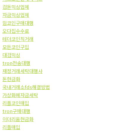
검돈믹싱업체
자금믹싱업체
밈코인구매대행
오다집수수료
테더코인직거래
모든코인구입
대검믹싱
tron전송대행
재정거래세탁대행사
돈현금화
국내거래소fds해결방법
가상화폐자금세탁
리플코인매입
tron구매대행
이더리움현금화
리플매입