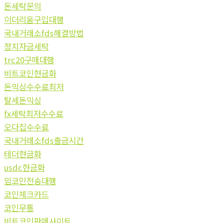
돈세탁문의
이더리움구입대행
국내거래소fds해결방법
정치자금세탁
trc20구매대행
비트코인현금화
돈믹싱수수료최저
탈세돈믹싱
fx세탁최저수수료
오다집수수료
국내거래소fds출금시간
테더현금화
usdc현금화
밈코인전송대행
코인체크카드
코인무통
비트코인판매사이트