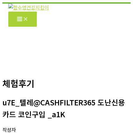
콘
텐
츠
로
건
너
뛰
기
체험후기
u7E_텔레@CASHFILTER365 도난신용
카드 코인구입 _a1K
작성자