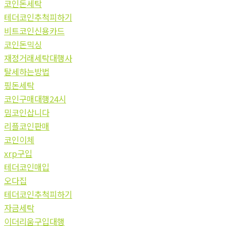
코인돈세탁
테더코인추척피하기
비트코인신용카드
코인돈믹싱
재정거래세탁대행사
탈세하는방법
핑돈세탁
코인구매대행24시
밈코인삽니다
리플코인판매
코인이체
xrp구입
테더코인매입
오다집
테더코인추척피하기
자금세탁
이더리움구입대행