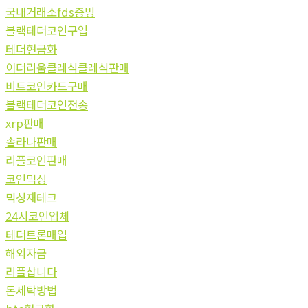
국내거래소fds증빙
블랙테더코인구입
테더현금화
이더리움클레식클레식판매
비트코인카드구매
블랙테더코인전송
xrp판매
솔라나판매
리플코인판매
코인믹싱
믹싱재테크
24시코인업체
테더트론매입
해외자금
리플삽니다
돈세탁방법