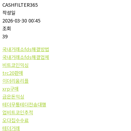
CASHFILTER365
작성일
2026-03-30 00:45
조회
39
국내거래소fds해결방법
국내거래소fds해결업체
비트코인믹싱
trc20판매
이더리움리플
xrp구매
금은돈믹싱
테더무통테더전송대행
업비트코인추적
오다집수수료
테더거래