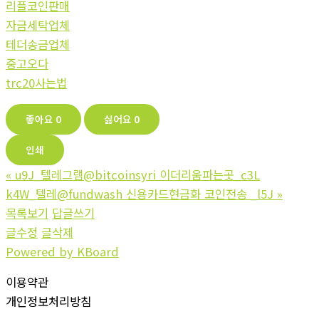
리플코인판매
자금세탁업체
테더송금업체
중고오다
trc20사는법
좋아요
0
싫어요
0
인쇄
«
u9J_텔레그램@bitcoinsyri 이더리움파는곳_c3L
k4W_텔레@fundwash 신용카드현금화 코인전송 _l5J
»
목록보기
답글쓰기
글수정
글삭제
Powered by KBoard
이용약관
개인정보처리방침