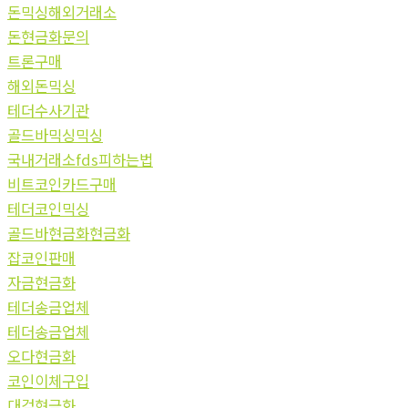
돈믹싱해외거래소
돈현금화문의
트론구매
해외돈믹싱
테더수사기관
골드바믹싱믹싱
국내거래소fds피하는법
비트코인카드구매
테더코인믹싱
골드바현금화현금화
잡코인판매
자금현금화
테더송금업체
테더송금업체
오다현금화
코인이체구입
대검현금화