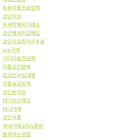
트론리플전송업체
코인믹싱
돈세탁해외거래소
코인해외지갑매입
코인믹싱최저수수료
xrp구매
이더리움현금화
리플코인판매
잡코인구입대행
리플송금업체
코인돈믹싱
테더코인매입
테더거래
코인무통
국내거래소fds증빙
탈세하는방법