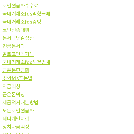
코인현금화수수료
국내거래소fds막혔을때
국내거래소fds증빙
코인전송대행
돈세탁당일정산
현금돈세탁
알트코인퀵거래
국내거래소fds해결업체
금은돈현금화
빗썸fds푸는법
자금믹싱
금은돈믹싱
세금적게내는방법
모든코인현금화
테더개인지갑
정치자금믹싱