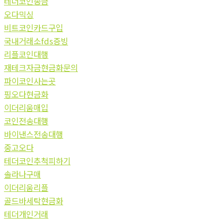
테더코인송금
오다믹싱
비트코인카드구입
국내거래소fds증빙
리플코인대행
재테크자금현금화문의
파이코인사는곳
핑오다현금화
이더리움매입
코인전송대행
바이낸스전송대행
중고오다
테더코인추척피하기
솔라나구매
이더리움리플
골드바세탁현금화
테더개인거래