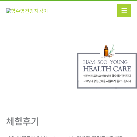
콘
텐
츠
로
건
너
뛰
기
체험후기