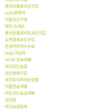
롯데상품권코인구입
usdc판매처
리플코인구매
테더 손대손
롯데상품권비트코인구입
소액결제코인구입
돈세탁최저수수료
usdc구입처
trc20 전송대행
테더코인송금
코인원화구입
세무조사피하는방법
리플전송대행
비트코인송금대행
오다집
테더송금업체