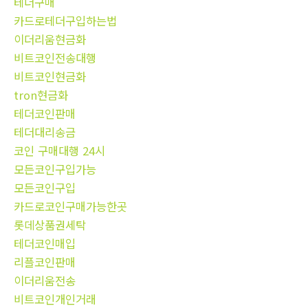
테더구매
카드로테더구입하는법
이더리움현금화
비트코인전송대행
비트코인현금화
tron현금화
테더코인판매
테더대리송금
코인 구매대행 24시
모든코인구입가능
모든코인구입
카드로코인구매가능한곳
롯데상품권세탁
테더코인매입
리플코인판매
이더리움전송
비트코인개인거래