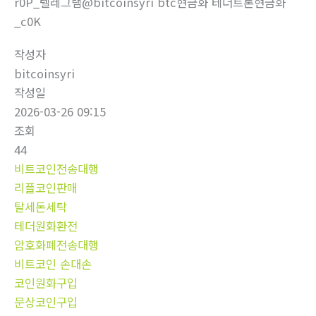
r0P_텔레그램@bitcoinsyri btc현금화 테더트론현금화
_c0K
작성자
bitcoinsyri
작성일
2026-03-26 09:15
조회
44
비트코인전송대행
리플코인판매
탈세돈세탁
테더원화환전
암호화폐전송대행
비트코인 손대손
코인원화구입
문상코인구입