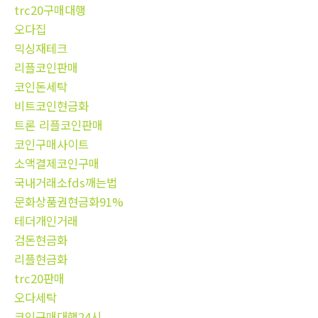
trc20구매대행
오다집
믹싱재테크
리플코인판매
코인돈세탁
비트코인현금화
트론 리플코인판매
코인구매사이트
소액결제코인구매
국내거래소fds깨는법
문화상품권현금화91%
테더개인거래
검돈현금화
리플현금화
trc20판매
오다세탁
코인구매대행24시