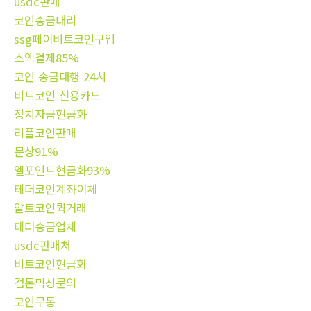
usdc판매
코인송금대리
ssg페이비트코인구입
소액결제85%
코인 송금대행 24시
비트코인 신용카드
정치자금현금화
리플코인판매
문상91%
엘포인트현금화93%
테더코인계좌이체
알트코인퀵거래
테더송금업체
usdc판매처
비트코인현금화
검돈믹싱문의
코인무통