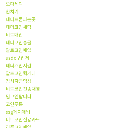
오다세탁
환치기
테더트론파는곳
테더코인세탁
비트매입
테더코인송금
알트코인매입
usdc구입처
테더개인지갑
알트코인퀵거래
정치자금믹싱
비트코인전송대행
밈코인팝니다
코인무통
ssg페이매입
비트코인신용카드
리플코인매입