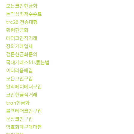
모든코인현금화
돈믹싱최저수수료
trc20 전송대행
횡령현금화
테더코인직거래
장외거래업체
검돈현금화문의
국내거래소fds뚫는법
이더리움매입
모든코인구입
알리페이테더구입
코인현금직거래
tron현금화
블랙테더코인구입
문상코인구입
암호화폐구매대행