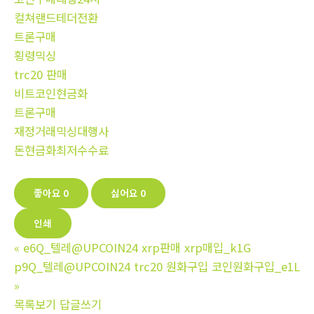
컬쳐랜드테더전환
트론구매
횡령믹싱
trc20 판매
비트코인현금화
트론구매
재정거래믹싱대행사
돈현금화최저수수료
좋아요
0
싫어요
0
인쇄
«
e6Q_텔레@UPCOIN24 xrp판매 xrp매입_k1G
p9Q_텔레@UPCOIN24 trc20 원화구입 코인원화구입_e1L
»
목록보기
답글쓰기