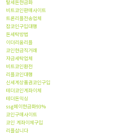
탈세돈현금화
비트코인판매사이트
트론리플전송업체
잡코인구입대행
돈세탁방법
이더리움리플
코인현금직거래
자금세탁업체
비트코인환전
리플코인대행
신세계상품권코인구입
테더코인계좌이체
테더돈믹싱
ssg페이현금화93%
코인구매사이트
코인 계좌이체구입
리플삽니다