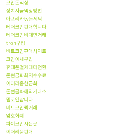
코인돈믹싱
정치자금믹싱방법
아프리카tv돈세탁
테더코인판매합니다
테더코인비대면거래
tron구입
비트코인판매사이트
코인이체구입
휴대폰결제테더전환
돈현금화최저수수료
이더리움현금화
돈현금화해외거래소
밈코인삽니다
비트코인퀵거래
암호화폐
파이코인사는곳
이더리움판매