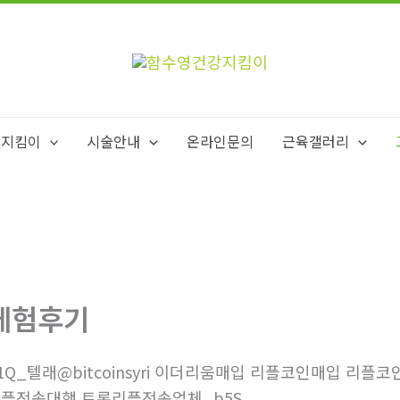
강지킴이
시술안내
온라인문의
근육갤러리
체험후기
1Q_텔래@bitcoinsyri 이더리움매입 리플코인매입 
플전송대행 트론리플전송업체_b5S