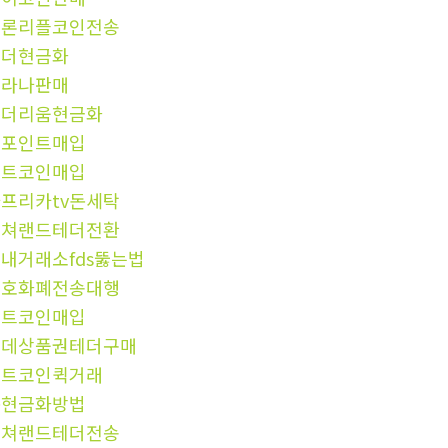
트론리플코인전송
테더현금화
솔라나판매
이더리움현금화
엘포인트매입
알트코인매입
프리카tv돈세탁
컬쳐랜드테더전환
내거래소fds뚫는법
암호화폐전송대행
비트코인매입
롯데상품권테더구매
알트코인퀵거래
돈현금화방법
컬쳐랜드테더전송