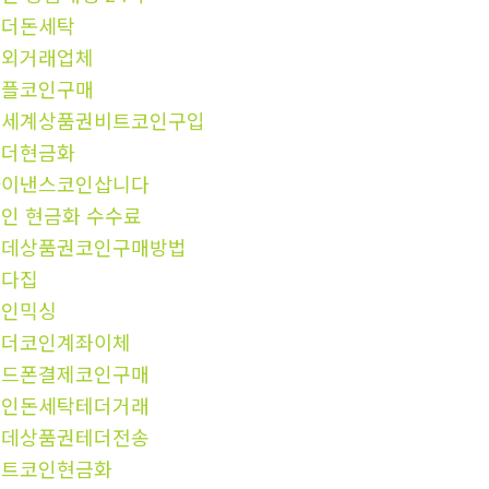
언더돈세탁
장외거래업체
리플코인구매
신세계상품권비트코인구입
테더현금화
바이낸스코인삽니다
인 현금화 수수료
롯데상품권코인구매방법
오다집
코인믹싱
테더코인계좌이체
핸드폰결제코인구매
코인돈세탁테더거래
롯데상품권테더전송
비트코인현금화