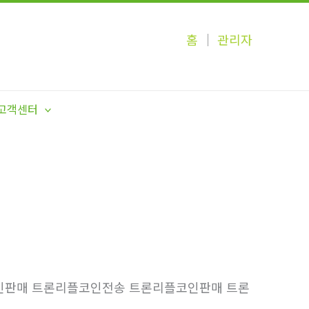
홈
│
관리자
고객센터
리플코인판매 트론리플코인전송 트론리플코인판매 트론