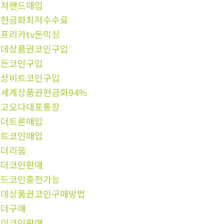
컬쳐랜드매입
돈현금화최저수수료
프리카tv돈믹싱
롯데상품권코인구입
모든코인구입
문상비트코인구입
세계상품권현금화94%
중고오다대포통장
테더트론매입
알트코인매입
이더리움
테더코인판매
카드코인충전가능
롯데상품권코인구매방법
테더구매
파이코인판매