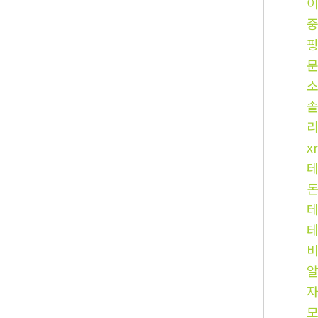
문
x
테