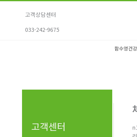
콘
텐
고객상담센터
츠
033-242-9675
로
건
너
함수영건
뛰
기
고객센터
n
리