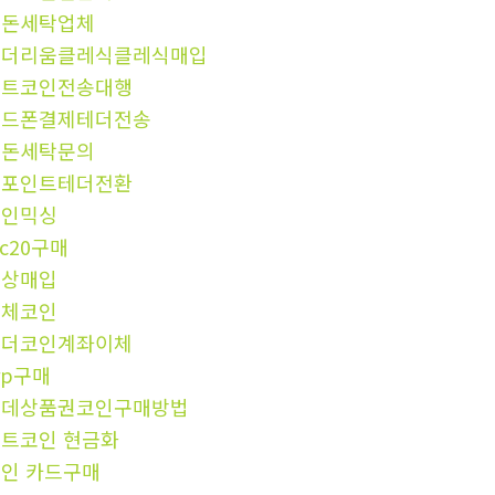
검돈세탁업체
이더리움클레식클레식매입
비트코인전송대행
핸드폰결제테더전송
검돈세탁문의
엘포인트테더전환
코인믹싱
rc20구매
문상매입
이체코인
테더코인계좌이체
rp구매
롯데상품권코인구매방법
트코인 현금화
인 카드구매