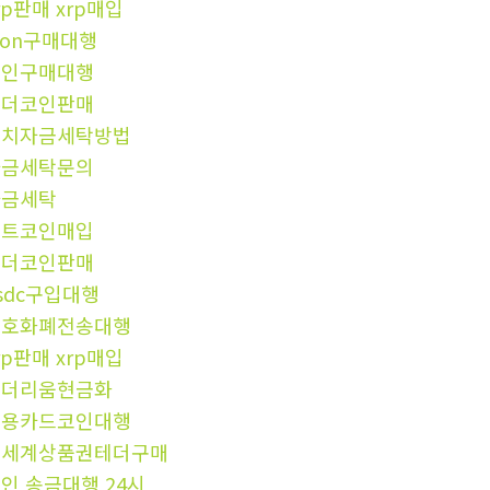
rp판매 xrp매입
ron구매대행
코인구매대행
테더코인판매
정치자금세탁방법
자금세탁문의
자금세탁
비트코인매입
테더코인판매
sdc구입대행
암호화폐전송대행
rp판매 xrp매입
이더리움현금화
신용카드코인대행
신세계상품권테더구매
인 송금대행 24시