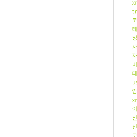
x
t
u
x
코