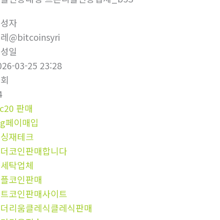
작성자
레@bitcoinsyri
작성일
026-03-25 23:28
조회
4
rc20 판매
sg페이매입
믹싱재테크
테더코인판매합니다
돈세탁업체
리플코인판매
비트코인판매사이트
이더리움클레식클레식판매