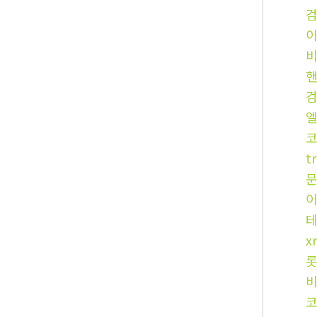
t
x
비
코