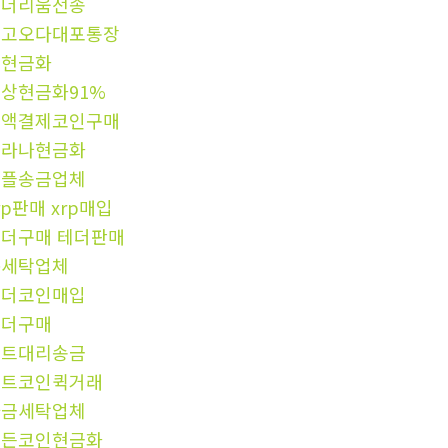
이더리움전송
중고오다대포통장
핑현금화
상현금화91%
소액결제코인구매
솔라나현금화
리플송금업체
rp판매 xrp매입
더구매 테더판매
돈세탁업체
테더코인매입
테더구매
비트대리송금
알트코인퀵거래
자금세탁업체
모든코인현금화