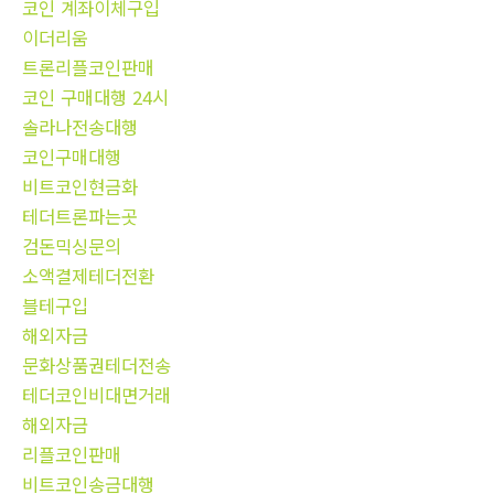
코인 계좌이체구입
이더리움
트론리플코인판매
코인 구매대행 24시
솔라나전송대행
코인구매대행
비트코인현금화
테더트론파는곳
검돈믹싱문의
소액결제테더전환
블테구입
해외자금
문화상품권테더전송
테더코인비대면거래
해외자금
리플코인판매
비트코인송금대행