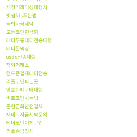
재정거래믹싱대행사
빗썸fds푸는법
불법자금세탁
모든코인현금화
테더무통테더전송대행
테더돈믹싱
usdc전송대행
장외거래소
핸드폰결제테더전송
리플코인파는곳
암호화폐구매대행
비트코인사는법
돈현금화안전업체
재테크자금세탁문의
테더코인이체구입
리플송금업체