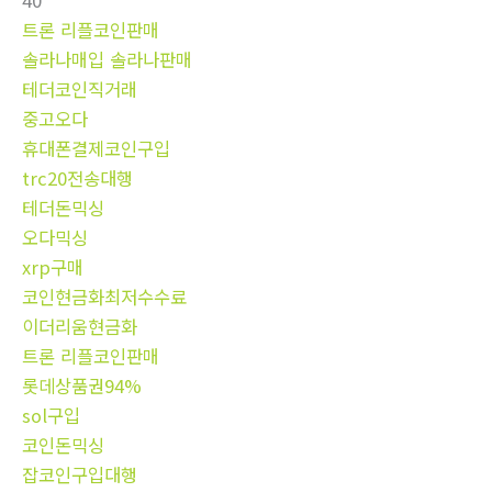
40
트론 리플코인판매
솔라나매입 솔라나판매
테더코인직거래
중고오다
휴대폰결제코인구입
trc20전송대행
테더돈믹싱
오다믹싱
xrp구매
코인현금화최저수수료
이더리움현금화
트론 리플코인판매
롯데상품권94%
sol구입
코인돈믹싱
잡코인구입대행