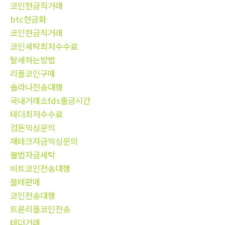
코인현금직거래
btc현금화
코인현금직거래
코인세탁최저수수료
탈세하는방법
리플코인구매
솔라나전송대행
국내거래소fds출금시간
테더최저수수료
검돈믹싱문의
재테크자금믹싱문의
불법자금세탁
비트코인전송대행
블테판매
코인전송대행
트론리플코인전송
테더거래