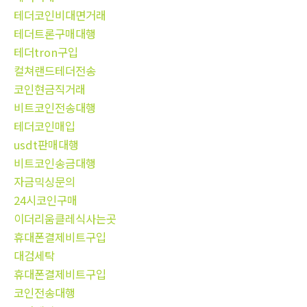
테더코인비대면거래
테더트론구매대행
테더tron구입
컬쳐랜드테더전송
코인현금직거래
비트코인전송대행
테더코인매입
usdt판매대행
비트코인송금대행
자금믹싱문의
24시코인구매
이더리움클레식사는곳
휴대폰결제비트구입
대검세탁
휴대폰결제비트구입
코인전송대행