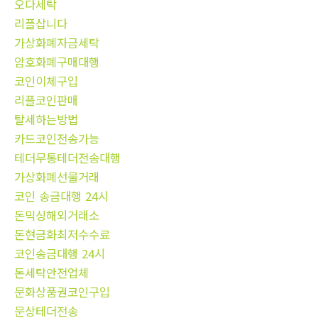
오다세탁
리플삽니다
가상화폐자금세탁
암호화폐구매대행
코인이체구입
리플코인판매
탈세하는방법
카드코인전송가능
테더무통테더전송대행
가상화폐선물거래
코인 송금대행 24시
돈믹싱해외거래소
돈현금화최저수수료
코인송금대행 24시
돈세탁안전업체
문화상품권코인구입
문상테더전송