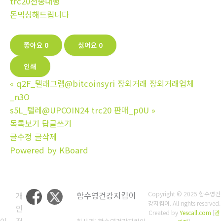
trc20전송대행
돈믹싱해드립니다
좋아요
0
싫어요
0
인쇄
«
q2F_텔래그램@bitcoinsyri 장외거래 장외거래업체
_n3O
s5L_텔레@UPCOIN24 trc20 판매_p0U
»
목록보기
답글쓰기
글수정
글삭제
Powered by KBoard
개
함수영건강지킴이
Copyright © 2025 함수영건
강지킴이. All rights reserved.
인
Created by
Yescall.com
[
관