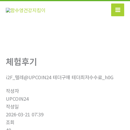
콘
텐
츠
로
건
너
뛰
기
체험후기
i2F_텔레@UPCOIN24 테더구매 테더최저수수료_h0G
작성자
UPCOIN24
작성일
2026-03-21 07:39
조회