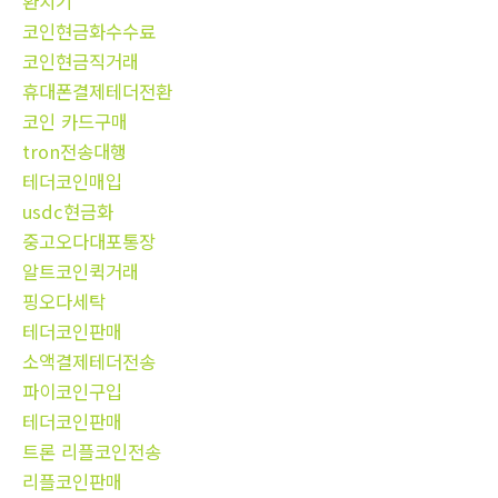
환치기
코인현금화수수료
코인현금직거래
휴대폰결제테더전환
코인 카드구매
tron전송대행
테더코인매입
usdc현금화
중고오다대포통장
알트코인퀵거래
핑오다세탁
테더코인판매
소액결제테더전송
파이코인구입
테더코인판매
트론 리플코인전송
리플코인판매