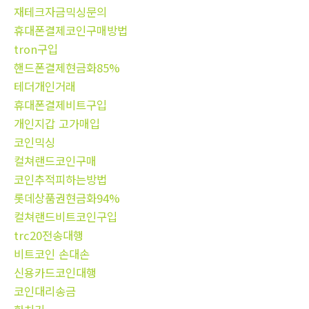
재테크자금믹싱문의
휴대폰결제코인구매방법
tron구입
핸드폰결제현금화85%
테더개인거래
휴대폰결제비트구입
개인지갑 고가매입
코인믹싱
컬쳐랜드코인구매
코인추적피하는방법
롯데상품권현금화94%
컬쳐랜드비트코인구입
trc20전송대행
비트코인 손대손
신용카드코인대행
코인대리송금