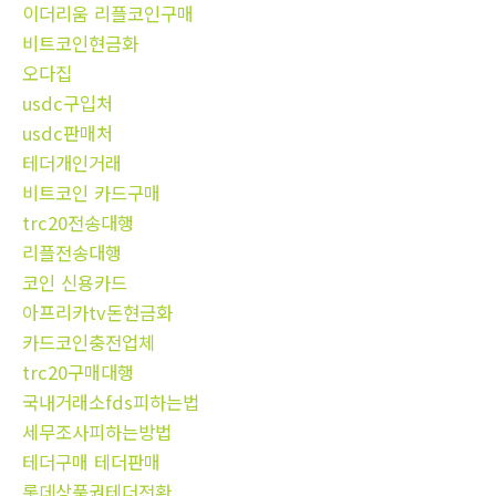
이더리움 리플코인구매
비트코인현금화
오다집
usdc구입처
usdc판매처
테더개인거래
비트코인 카드구매
trc20전송대행
리플전송대행
코인 신용카드
아프리카tv돈현금화
카드코인충전업체
trc20구매대행
국내거래소fds피하는법
세무조사피하는방법
테더구매 테더판매
롯데상품권테더전환