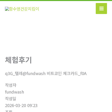
콘
텐
츠
로
건
너
뛰
기
체험후기
q3G_텔레@fundwash 비트코인 체크카드_f0A
작성자
fundwash
작성일
2026-03-20 09:23