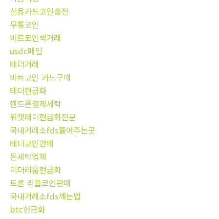
신용카드코인충전
무통코인
비트코인퀵거래
usdc매입
테더거래
비트코인 카드구매
테더현금화
핸드폰결제세탁
위챗페이현금화전문
국내거래소fds뚫어주는곳
테더코인판매
돈세탁업체
이더리움현금화
트론 리플코인판매
국내거래소fds깨는법
btc현금화