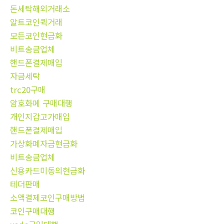
돈세탁해외거래소
알트코인퀵거래
모든코인현금화
비트송금업체
핸드폰결제매입
자금세탁
trc20구매
암호화폐 구매대행
개인지갑고가매입
핸드폰결제매입
가상화폐자금현금화
비트송금업체
신용카드미동의현금화
테더판매
소액결제코인구매방법
코인구매대행