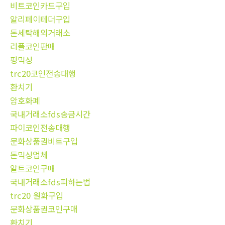
비트코인카드구입
알리페이테더구입
돈세탁해외거래소
리플코인판매
핑믹싱
trc20코인전송대행
환치기
암호화폐
국내거래소fds송금시간
파이코인전송대행
문화상품권비트구입
돈믹싱업체
알트코인구매
국내거래소fds피하는법
trc20 원화구입
문화상품권코인구매
환치기