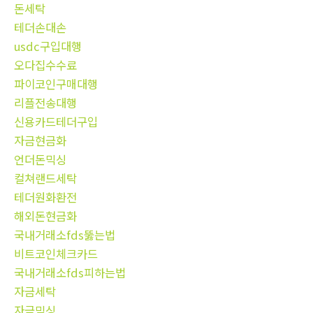
돈세탁
테더손대손
usdc구입대행
오다집수수료
파이코인구매대행
리플전송대행
신용카드테더구입
자금현금화
언더돈믹싱
컬쳐랜드세탁
테더원화환전
해외돈현금화
국내거래소fds뚫는법
비트코인체크카드
국내거래소fds피하는법
자금세탁
자금믹싱