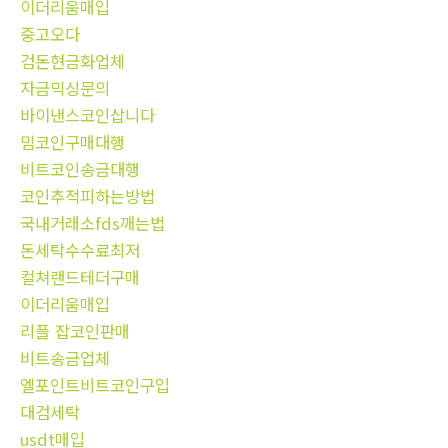
이더리움매입
중고오다
검돈현금화업체
자금믹싱문의
바이낸스코인삽니다
밈코인구매대행
비트코인송금대행
코인추적피하는방법
국내거래소fds깨는법
돈세탁수수료최저
컬쳐랜드테더구매
이더리움매입
리플 잡코인판매
비트송금업체
엘포인트비트코인구입
대검세탁
usdt매입