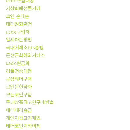
usdc구입대행
가상화폐선물거래
코인 손대손
태더원화환전
usdc구입처
탈세하는방법
국내거래소fds증빙
돈현금화해외거래소
usdc현금화
리플전송대행
문상테더구매
코인돈현금화
모든코인구입
롯데상품권코인구매방법
테더대리송금
개인지갑고가매입
테더코인계좌이체