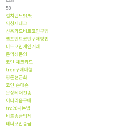
조회
58
컬쳐랜드91%
믹싱재테크
신용카드비트코인구입
엘포인트코인구매방법
비트코인개인거래
돈믹싱문의
코인 체크카드
tron구매대행
핑돈현금화
코인 손대손
문상테더전송
이더리움구매
trc20사는법
비트송금업체
테더코인송금