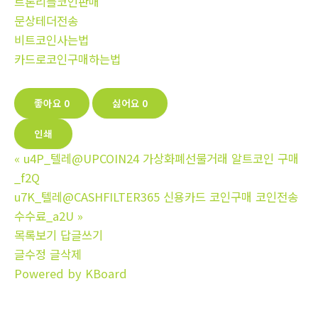
트론리플코인판매
문상테더전송
비트코인사는법
카드로코인구매하는법
좋아요
0
싫어요
0
인쇄
«
u4P_텔레@UPCOIN24 가상화폐선물거래 알트코인 구매
_f2Q
u7K_텔레@CASHFILTER365 신용카드 코인구매 코인전송
수수료_a2U
»
목록보기
답글쓰기
글수정
글삭제
Powered by KBoard