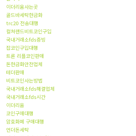
이더리움사는곳
골드바세탁현금화
trc20 전송대행
컬쳐랜드비트코인구입
국내거래소fds증빙
잡코인구입대행
트론 리플코인판매
돈현금화안전업체
테더판매
비트코인사는방법
국내거래소fds해결업체
국내거래소fds시간
이더리움
코인구매대행
암호화폐 구매대행
언더돈세탁