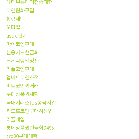
테더무통테더전송대행
코인원화구입
횡령세탁
오다집
usdc판매
파이코인판매
신용카드현금화
돈세탁당일정산
리플코인판매
업비트코인추적
비트코인퀵거래
롯데상품권세탁
국내거래소fds송금시간
카드로코인구매하는법
리플매입
롯데상품권현금화94%
trc20구매대행