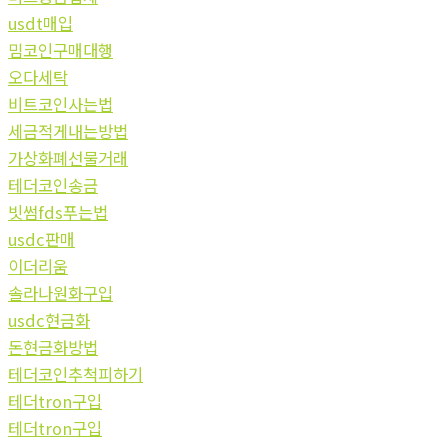
usdt매입
밈코인구매대행
오다세탁
비트코인사는법
세금적게내는방법
가상화폐선물거래
테더코인송금
빗썸fds푸는법
usdc판매
이더리움
솔라나원화구입
usdc현금화
돈현금화방법
테더코인추척피하기
테더tron구입
테더tron구입