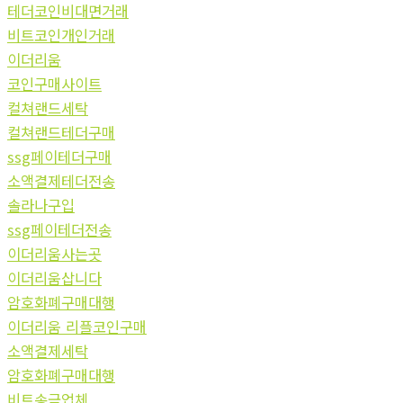
테더코인비대면거래
비트코인개인거래
이더리움
코인구매사이트
컬쳐랜드세탁
컬쳐랜드테더구매
ssg페이테더구매
소액결제테더전송
솔라나구입
ssg페이테더전송
이더리움사는곳
이더리움삽니다
암호화폐구매대행
이더리움 리플코인구매
소액결제세탁
암호화폐구매대행
비트송금업체