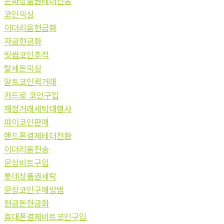
문화상품권테더전송
코인믹싱
이더리움현금화
자금현금화
빗썸코인추적
탈세돈믹싱
알트코인퀵거래
카드로 코인구입
재정거래세탁대행사
파이코인판매
핸드폰결제테더전환
이더리움전송
문상비트구입
롯데상품권세탁
문상코인구매방법
현금돈현금화
휴대폰결제비트코인구입