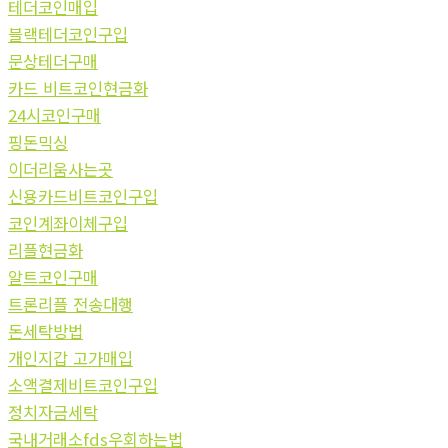
테더코인매입
블랙테더코인구입
문상테더구매
카드 비트코인현금화
24시코인구매
핑돈믹싱
이더리움사는곳
신용카드비트코인구입
코인계좌이체구입
리플현금화
알트코인구매
트론리플 전송대행
돈세탁방법
개인지갑 고가매입
소액결제비트코인구입
정치자금세탁
국내거래소fds우회하는법