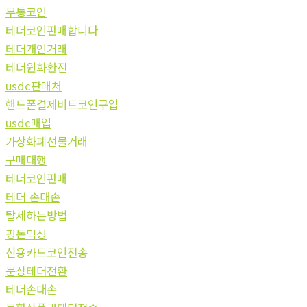
무통코인
테더코인판매합니다
테더개인거래
테더원화환전
usdc판매처
핸드폰결제비트코인구입
usdc매입
가상화폐선물거래
구매대행
테더코인판매
테더 손대손
탈세하는방법
핑돈믹싱
신용카드코인전송
문상테더전환
테더손대손