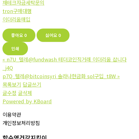
재테크자금세탁문의
tron구매대행
이더리움매입
좋아요
0
싫어요
0
인쇄
«
n7U_텔레@fundwash 테더코인직거래 이더리움 삽니다
_j4Q
p7Q_텔레@bitcoinsyri 솔라나현금화 sol구입_t8W
»
목록보기
답글쓰기
글수정
글삭제
Powered by KBoard
이용약관
개인정보처리방침
함수영건강지킴이