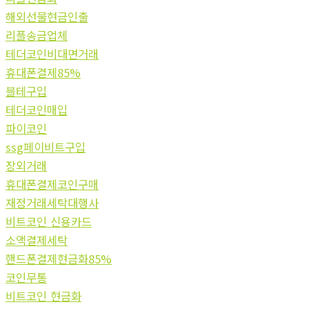
해외선물현금인출
리플송금업체
테더코인비대면거래
휴대폰결제85%
블테구입
테더코인매입
파이코인
ssg페이비트구입
장외거래
휴대폰결제코인구매
재정거래세탁대행사
비트코인 신용카드
소액결제세탁
핸드폰결제현금화85%
코인무통
비트코인 현금화