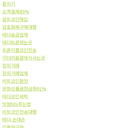
환치기
소액결제85%
알트코인매입
암호화폐구매대행
테더송금업체
테더트론파는곳
트론리플코인전송
이더리움클레식사는곳
장외거래
장외거래업체
비트코인환전
문화상품권현금화91%
테더코인세탁
빗썸fds푸는법
비트코인전송대행
테더 손대손
리플현금화