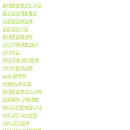
휴대폰결제코인구입
중고오다대포통장
자금현금화업체
모든코인구입
휴대폰결제세탁
코인구매대행24시
오다믹싱
테더구매 테더판매
이더리움현금화
usdc판매처
빗썸fds푸는법
휴대폰결제코인구매
암호화폐 구매대행
테더코인판매합니다
비트코인사는방법
24시코인업체