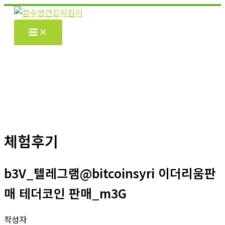
콘
텐
츠
로
건
너
뛰
기
체험후기
b3V_텔레그램@bitcoinsyri 이더리움판
매 테더코인 판매_m3G
작성자