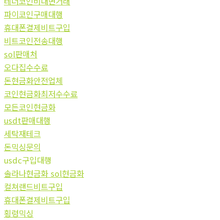
테더코인비대면거래
파이코인구매대행
휴대폰결제비트구입
비트코인전송대행
sol판매처
오다집수수료
돈현금화안전업체
코인현금화최저수수료
모든코인현금화
usdt판매대행
세탁재테크
돈믹싱문의
usdc구입대행
솔라나현금화 sol현금화
컬쳐랜드비트구입
휴대폰결제비트구입
횡령믹싱