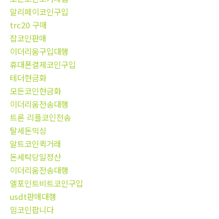
알리페이코인구입
trc20 구매
잡코인판매
이더리움구입대행
휴대폰결제코인구입
테더현금화
모든코인현금화
이더리움전송대행
트론 리플코인전송
탈세돈믹싱
알트코인퀵거래
돈세탁당일정산
이더리움전송대행
엘포인트비트코인구입
usdt판매대행
밈코인팝니다