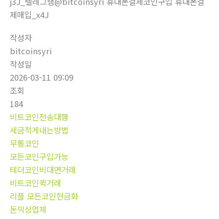
j3J_텔레그램@bitcoinsyri 휴대폰결제코인구입 휴대폰결
제매입_x4J
작성자
bitcoinsyri
작성일
2026-03-11 09:09
조회
184
비트코인전송대행
세금적게내는방법
무통코인
모든코인구입가능
테더코인비대면거래
비트코인퀵거래
리플 모든코인현금화
돈믹싱업체