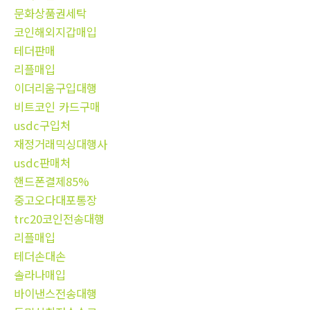
문화상품권세탁
코인해외지갑매입
테더판매
리플매입
이더리움구입대행
비트코인 카드구매
usdc구입처
재정거래믹싱대행사
usdc판매처
핸드폰결제85%
중고오다대포통장
trc20코인전송대행
리플매입
테더손대손
솔라나매입
바이낸스전송대행