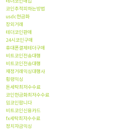
테더코인매입
코인추적피하는방법
usdc현금화
장외거래
테더코인판매
24시코인구매
휴대폰결제테더구매
비트코인전송대행
비트코인전송대행
재정거래믹싱대행사
횡령믹싱
돈세탁최저수수료
코인현금화최저수수료
밈코인팝니다
비트코인신용카드
fx세탁최저수수료
정치자금믹싱