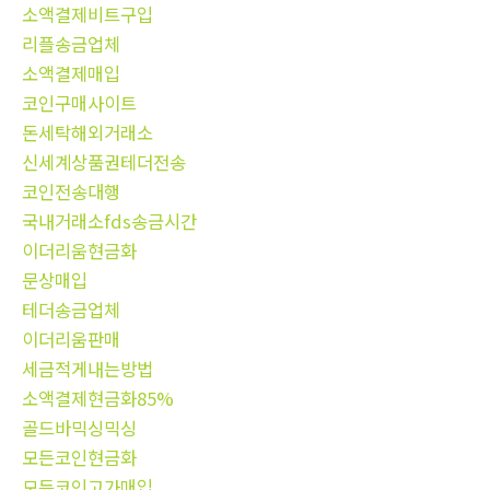
소액결제비트구입
리플송금업체
소액결제매입
코인구매사이트
돈세탁해외거래소
신세계상품권테더전송
코인전송대행
국내거래소fds송금시간
이더리움현금화
문상매입
테더송금업체
이더리움판매
세금적게내는방법
소액결제현금화85%
골드바믹싱믹싱
모든코인현금화
모든코인고가매입