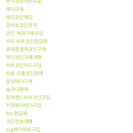
돈믹싱최저수수료
테더구매
테더코인매입
업비트코인추적
코인 계좌이체구입
카드 비트코인현금화
휴대폰결제코인구매
파이코인구매대행
비트코인카드구입
트론 리플코인판매
문상테더구매
솔라나판매
컬쳐랜드비트코인구입
위쳇페이테더구입
btc현금화
코인전송대행
ssg페이비트구입