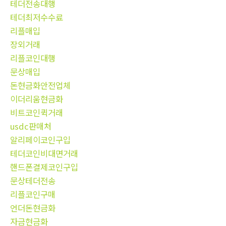
테더전송대행
테더최저수수료
리플매입
장외거래
리플코인대행
문상매입
돈현금화안전업체
이더리움현금화
비트코인퀵거래
usdc판매처
알리페이코인구입
테더코인비대면거래
핸드폰결제코인구입
문상테더전송
리플코인구매
언더돈현금화
자금현금화