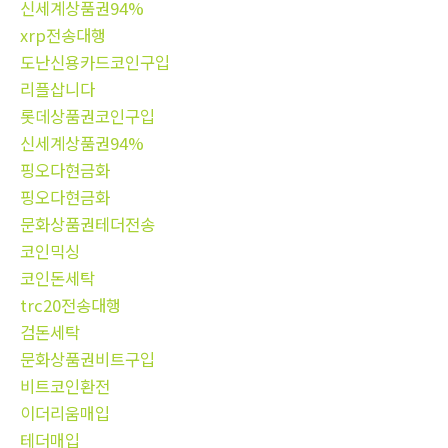
신세계상품권94%
xrp전송대행
도난신용카드코인구입
리플삽니다
롯데상품권코인구입
신세계상품권94%
핑오다현금화
핑오다현금화
문화상품권테더전송
코인믹싱
코인돈세탁
trc20전송대행
검돈세탁
문화상품권비트구입
비트코인환전
이더리움매입
테더매입