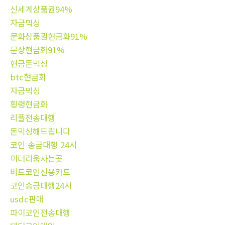
신세계상품권94%
자금믹싱
문화상품권현금화91%
문상현금화91%
현금돈믹싱
btc현금화
자금믹싱
횡령현금화
리플전송대행
돈믹싱해드립니다
코인 송금대행 24시
이더리움사는곳
비트코인신용카드
코인송금대행24시
usdc판매
파이코인전송대행