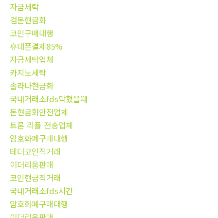
자금세탁
검돈현금화
코인구매대행
휴대폰결제85%
자금세탁업체
카지노세탁
솔라나현금화
국내거래소fds막혔을때
돈현금화안전업체
트론 리플 전송업체
암호화폐구매대행
테더코인직거래
이더리움판매
코인현금직거래
국내거래소fds시간
암호화폐구매대행
이더리움판매