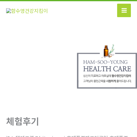
콘
텐
츠
로
건
너
뛰
기
체험후기