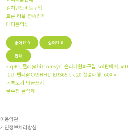
컬쳐랜드비트구입
트론 리플 전송업체
테더돈믹싱
좋아요
0
싫어요
0
인쇄
«
q9O_텔레@bitcoinsyri 솔라나원화구입 sol판매처_x0T
i1U_텔레@CASHFILTER365 trc20 전송대행_o0X
»
목록보기
답글쓰기
글수정
글삭제
이용약관
개인정보처리방침