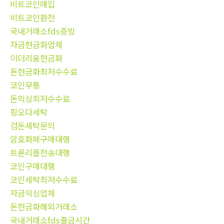
비트코인매입
비트코인환전
국내거래소fds증빙
자금현금화업체
이더리움현금화
돈현금화최저수수료
코인무통
돈믹싱최저수수료
핑오다세탁
검돈세탁문의
암호화폐구매대행
트론리플전송대행
코인구매대행
코인세탁최저수수료
자금믹싱업체
돈현금화해외거래소
국내거래소fds출금시간