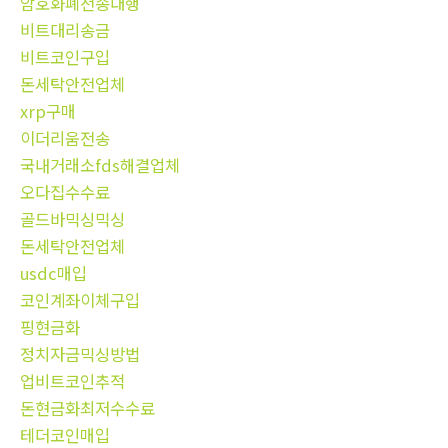
암호화폐전송대행
비트대리송금
비트코인구입
돈세탁안전업체
xrp구매
이더리움전송
국내거래소fds해결업체
오다집수수료
골드바믹싱믹싱
돈세탁안전업체
usdc매입
코인계좌이체구입
핑현금화
정치자금믹싱방법
업비트코인추적
돈현금화최저수수료
테더코인매입