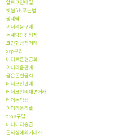
알트코인매입
빗썸fds푸는법
핑세탁
이더리움구매
돈세탁안전업체
코인현금직거래
xrp구입
테더트론현금화
이더리움판매
금은돈현금화
테더코인판매
테더코인비대면거래
테더돈믹싱
이더리움리플
tron구입
테더대리송금
돈믹싱해외거래소