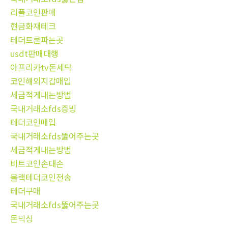
리플코인판매
현금화재테크
테더트론파는곳
usdt판매대행
아프리카tv돈세탁
코인해외지갑매입
세금적게내는방법
국내거래소fds증빙
테더코인매입
국내거래소fds뚫어주는곳
세금적게내는방법
비트코인손대손
블랙테더코인전송
테더구매
국내거래소fds뚫어주는곳
돈믹싱