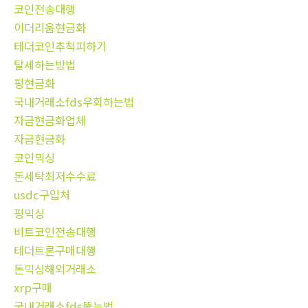
코인전송대행
이더리움현금화
테더코인추척피하기
탈세하는방법
핑현금화
국내거래소fds우회하는법
자금현금화업체
자금현금화
코인믹싱
돈세탁최저수수료
usdc구입처
핑믹싱
비트코인전송대행
테더트론구매대행
돈믹싱해외거래소
xrp구매
국내거래소fds뚫는법