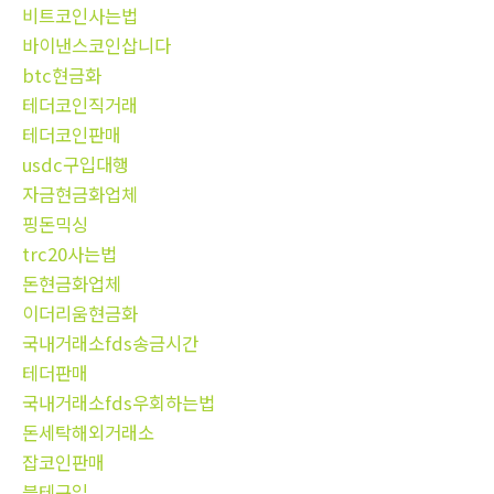
비트코인사는법
바이낸스코인삽니다
btc현금화
테더코인직거래
테더코인판매
usdc구입대행
자금현금화업체
핑돈믹싱
trc20사는법
돈현금화업체
이더리움현금화
국내거래소fds송금시간
테더판매
국내거래소fds우회하는법
돈세탁해외거래소
잡코인판매
블테구입