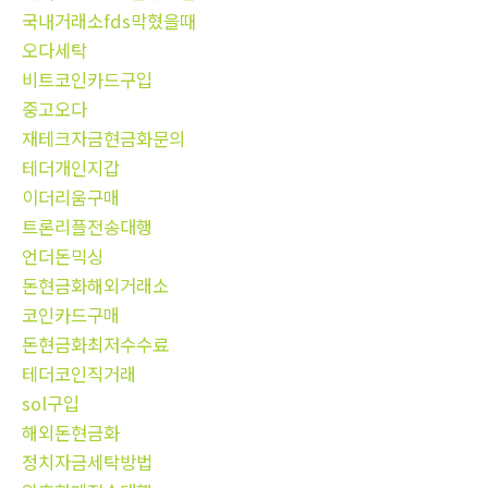
국내거래소fds막혔을때
오다세탁
비트코인카드구입
중고오다
재테크자금현금화문의
테더개인지갑
이더리움구매
트론리플전송대행
언더돈믹싱
돈현금화해외거래소
코인카드구매
돈현금화최저수수료
테더코인직거래
sol구입
해외돈현금화
정치자금세탁방법