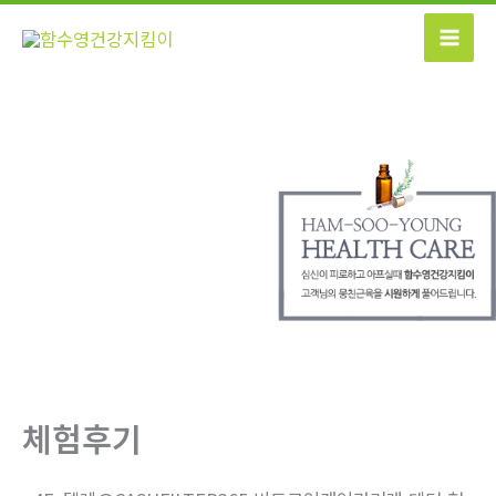
콘
텐
츠
로
건
너
뛰
기
체험후기