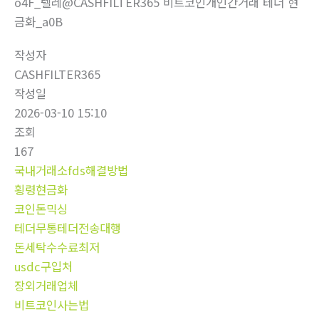
o4F_텔레@CASHFILTER365 비트코인개인간거래 테더 현
금화_a0B
작성자
CASHFILTER365
작성일
2026-03-10 15:10
조회
167
국내거래소fds해결방법
횡령현금화
코인돈믹싱
테더무통테더전송대행
돈세탁수수료최저
usdc구입처
장외거래업체
비트코인사는법