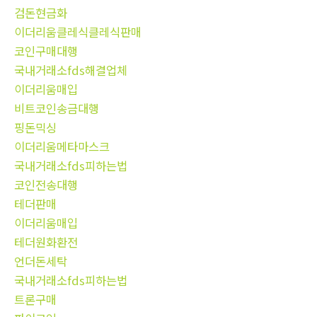
검돈현금화
이더리움클레식클레식판매
코인구매대행
국내거래소fds해결업체
이더리움매입
비트코인송금대행
핑돈믹싱
이더리움메타마스크
국내거래소fds피하는법
코인전송대행
테더판매
이더리움매입
테더원화환전
언더돈세탁
국내거래소fds피하는법
트론구매