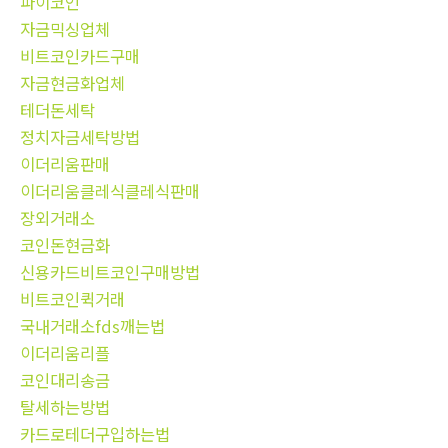
파이코인
자금믹싱업체
비트코인카드구매
자금현금화업체
테더돈세탁
정치자금세탁방법
이더리움판매
이더리움클레식클레식판매
장외거래소
코인돈현금화
신용카드비트코인구매방법
비트코인퀵거래
국내거래소fds깨는법
이더리움리플
코인대리송금
탈세하는방법
카드로테더구입하는법