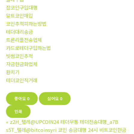
잡코인구입대행
알트코인매입
코인추적피하는방법
테더대리송금
트론리플전송업체
카드로테더구입하는법
빗썸코인추적
자금현금화업체
환치기
테더코인직거래
좋아요
0
싫어요
0
인쇄
«
z2H_텔레@UPCOIN24 테더무통 테더전송대행_a7B
s5T_텔레@bitcoinsyri 코인 송금대행 24시 비트코인현금