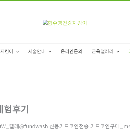
강지킴이
시술안내
온라인문의
근육갤러리
체험후기
9W_텔레@fundwash 신용카드코인전송 카드코인구매_m4