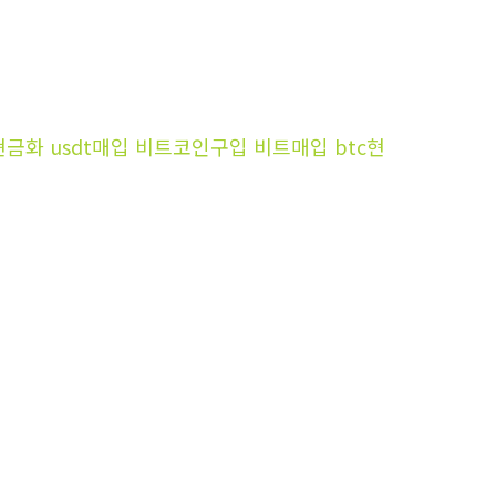
sdc현금화 usdt매입 비트코인구입 비트매입 btc현