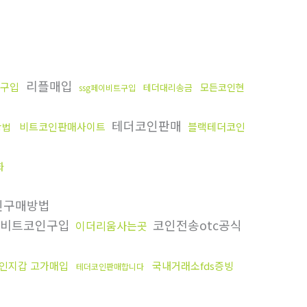
리플매입
구입
모든코인현
테더대리송금
ssg페이비트구입
테더코인판매
비트코인판매사이트
블랙테더코인
방법
화
인구매방법
비트코인구입
코인전송otc공식
이더리움사는곳
인지갑 고가매입
국내거래소fds증빙
테더코인판매합니다