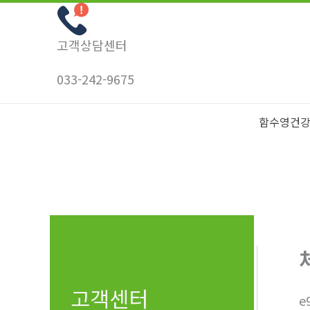
콘
텐
고객상담센터
츠
로
033-242-9675
건
너
함수영건
뛰
기
고객센터
e