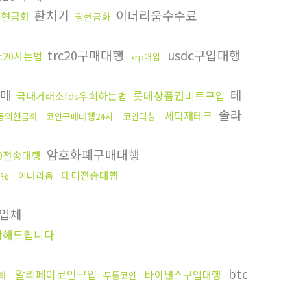
환치기
이더리움수수료
이현금화
핑현금화
trc20구매대행
usdc구입대행
rc20사는법
xrp매입
구매
테
롯데상품권비트구입
국내거래소fds우회하는법
솔라
세탁재테크
동의현금화
코인구매대행24시
코인믹싱
암호화폐구매대행
20전송대행
테더전송대행
이더리움
1%
업체
탁해드립니다
btc
알리페이코인구입
바이낸스구입대행
화
무통코인