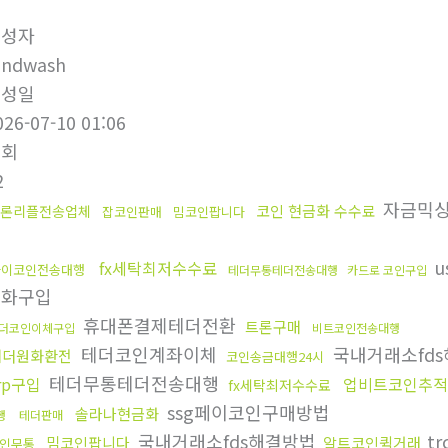
작성자
undwash
작성일
026-07-10 01:06
조회
2
자금믹
코인 현금화 수수료
론리플전송업체
잡코인판매
밈코인팝니다
u
fx세탁최저수수료
파이코인전송대행
테더무통테더전송대행
카드로 코인구입
원화구입
휴대폰결제테더전환
트론구매
더코인이체구입
비트코인전송대행
테더코인계좌이체
국내거래소fd
태더원화환전
코인송금대행24시
테더무통테더전송대행
rp구입
업비트코인추적
fx세탁최저수수료
ssg페이코인구매방법
솔라나현금화
행
테더판매
국내거래소fds해결방법
tr
밈코인팝니다
알트코인퀵거래
인무통