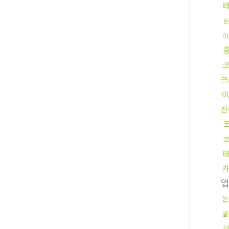
돈
이
금
전
돈
알