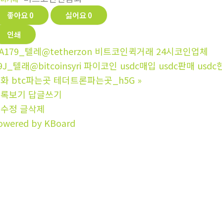
좋아요
0
싫어요
0
인쇄
A179_텔레@tetherzon 비트코인퀵거래 24시코인업체
9J_텔래@bitcoinsyri 파이코인 usdc매입 usdc판매 u
화 btc파는곳 테더트론파는곳_h5G
»
목록보기
답글쓰기
글수정
글삭제
owered by KBoard