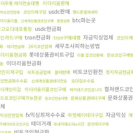
이더리움판매
테더무통 테더전송대행
usdc판매
코인이체구입
핸드폰결제세탁
믹싱안전업체
btc파는곳
더리움리플
신세계상품권코인구매
핑현금화
usdc현금화
중고오다대포통장
tron현금화
자금믹싱업체
코인카드구매
tron구매대행
코인이체
세무조사피하는방법
화
24시코인업체
테더현금화
롯데상품권비트구입
이더리움현금화
문상코인구매
리플 잡코인판매
이더리움현금화
송
비트코인환전
코인이체구입
정치자금현금
비트송금업체
블테판매
코인현금화수수료
오다집수수료
신세계상품권테더전송
컬쳐랜드코
테더개인지갑
이더리움리플코인구매
바이낸스코인삽니다
문화상품권
카드로코인구매가능한곳
문화상품권테더구매
밈코인전송대행
업체
fx믹싱최저수수료
자금믹싱
위쳇페이테더구입
개
믹싱안전업체
테더거래
국내거래소fds시간
문상테더구매
리페이비트코인구입
비트코인현금화
테더거래