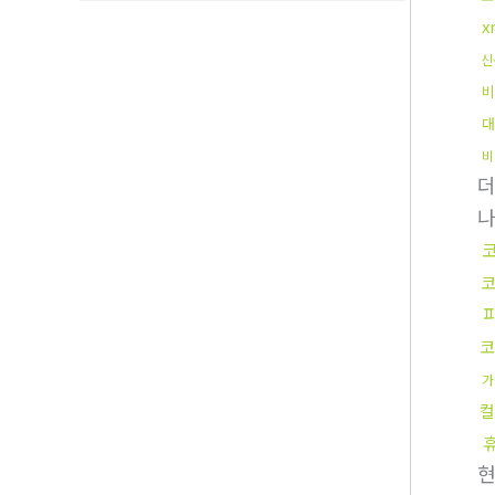
x
신
비
대
비
코
가
컬