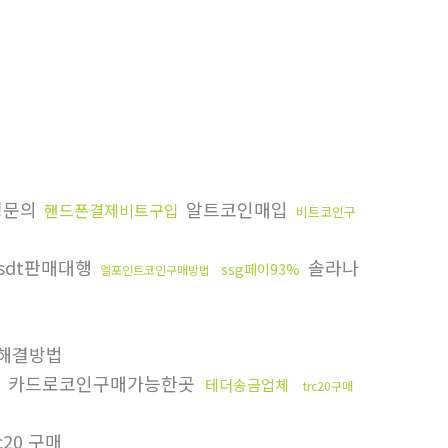
싱문의
알트코인매입
핸드폰결제비트구입
비트코인구
sdt판매대행
솔라나
ssg페이93%
엘포인트코인구매방법
s해결방법
카드로코인구매가능한곳
테더송금업체
trc20구매
c20 구매