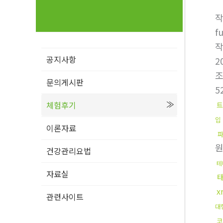
f
공지사항
2
문의게시판
5
체험후기
트
입
이론자료
건강관리요법
테
자료실
x
관련사이트
대
코