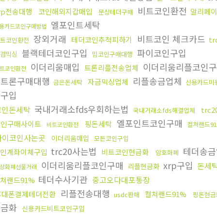
비트코인환전
rp전송대행
코인해외지갑매입
알리페
문상테더구매
엘포인트세탁
용카드코인구매방법
장외거래
비트코인 체크카드
테더코인추척피하기
t
트코인환전
블랙테더코인구입
파이코인구입
검믹싱
밈코인구매대행
이더리움매입
이더리움리플코인
트론리플전송업체
트코인환전
더트론구매대행
리플송금업체
자금믹싱업체
금은돈세탁
신용카드미
나구입
국내거래소fds우회하는법
코인돈세탁
trc
국내거래소fds해결업체
엘포인트코인구매
코인구매사이트
핑돈세탁
컬쳐랜드9
비트코인환전
파이코인사는곳
이더리움매입
모든코인구입
trc20사는법
테더송금
인계좌이체구입
비트코인현금화
암호화폐
이더리움리플코인구매
xrp구입
돈세
리플현금화
상화폐선물거래
테더수사기관
중고오다대포통장
쳐랜드91%
리플전송대행
휴대폰결제테더전환
컬쳐랜드91%
usdc판매
핑돈현금
현금화
신용카드비트코인구입