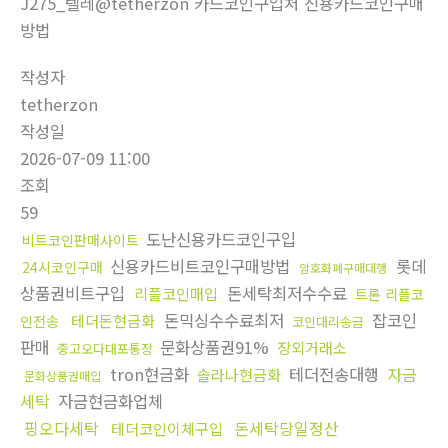
J275_텔레@tetherzon 카드코인구입처 신용카드코인구매
방법
작성자
tetherzon
작성일
2026-07-09 11:00
조회
59
도난신용카드코인구입
비트코인판매사이트
신용카드비트코인구매방법
롯데
24시코인구매
암호화폐구매대행
상품권비트구입
돈세탁최저수수료
리플코인매입
트론 리플코
돈믹싱수수료최저
잡코인
테더돈현금화
인전송
코인대리송금
판매
문화상품권91%
장외거래소
중고오다대포통장
tron현금화
테더전송대행
자금
솔라나현금화
문화상품권매입
세탁
자금현금화업체
핑오다세탁
돈세탁당일정산
테더코인이체구입