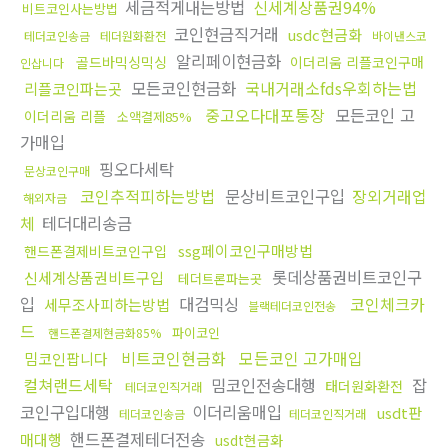
세금적게내는방법
신세계상품권94%
비트코인사는방법
코인현금직거래
usdc현금화
테더코인송금
테더원화환전
바이낸스코
알리페이현금화
골드바믹싱믹싱
이더리움 리플코인구매
인삽니다
모든코인현금화
국내거래소fds우회하는법
리플코인파는곳
중고오다대포통장
모든코인 고
이더리움 리플
소액결제85%
가매입
핑오다세탁
문상코인구매
코인추적피하는방법
문상비트코인구입
장외거래업
해외자금
체
테더대리송금
ssg페이코인구매방법
핸드폰결제비트코인구입
롯데상품권비트코인구
신세계상품권비트구입
테더트론파는곳
입
대검믹싱
코인체크카
세무조사피하는방법
블랙테더코인전송
드
파이코인
핸드폰결제현금화85%
비트코인현금화
모든코인 고가매입
밈코인팝니다
컬쳐랜드세탁
밈코인전송대행
잡
태더원화환전
테더코인직거래
코인구입대행
이더리움매입
usdt판
테더코인송금
테더코인직거래
핸드폰결제테더전송
매대행
usdt현금화