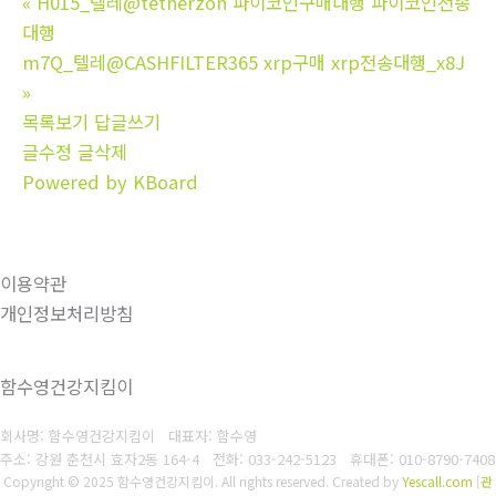
«
H015_텔레@tetherzon 파이코인구매대행 파이코인전송
대행
m7Q_텔레@CASHFILTER365 xrp구매 xrp전송대행_x8J
»
목록보기
답글쓰기
글수정
글삭제
Powered by KBoard
이용약관
개인정보처리방침
함수영건강지킴이
회사명: 함수영건강지킴이 대표자: 함수영
주소: 강원 춘천시 효자2동 164-4
전화: 033-242-5123
휴대폰: 010-8790-7408
Copyright © 2025 함수영건강지킴이. All rights reserved.
Created by
Yescall.com
[
관