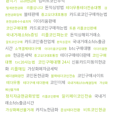
환치기
업비트코인추적
usdt현금화
돈믹싱방법
테더무통테더전송대행
리플삽니다
탈세돈현금화
검
블테판매
카드로코인구매하는법
중고오다대포통장
돈현금화업체
이더리움판매
돈현금화수수료최저
카드로코인구매하는법
코인구매대행
트론 리플코인판매
국내거래소fds증빙
리플코인파는곳
돈믹싱해외거래소
카드코인충전업체
국내거래소fds출금
알트코인구매
돈믹싱문의
시간
btc구매대행
소액결제테더구매
이더리움구입대행
이더리움현
현금돈세탁
테더구매테더판매
코인구매
중고오다대포통장
금화
코인구매대행 24시
신용카드미동의현금
대행
trc20사는법
화
리플매입
가상화폐자금세탁
코인돈현금화
코인구매사이트
태더원화환전
블랙테더코인전송
코인이체
테더무통
테더구매 테더판매
국내거래소fds해결업체
가상화
폐선물거래
정치자금현금화방법
알리페이코인전송
국내거
리플코인판매
래소fds출금시간
카지노현금화
비트코인현금
가상화폐선물거래
문상테더전환