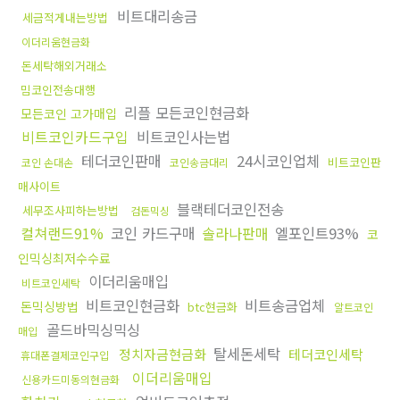
비트대리송금
세금적게내는방법
이더리움현금화
돈세탁해외거래소
밈코인전송대행
리플 모든코인현금화
모든코인 고가매입
비트코인카드구입
비트코인사는법
테더코인판매
24시코인업체
비트코인판
코인 손대손
코인송금대리
매사이트
블랙테더코인전송
세무조사피하는방법
검돈믹싱
컬쳐랜드91%
코인 카드구매
솔라나판매
엘포인트93%
코
인믹싱최저수수료
이더리움매입
비트코인세탁
비트코인현금화
비트송금업체
돈믹싱방법
btc현금화
알트코인
골드바믹싱믹싱
매입
탈세돈세탁
정치자금현금화
테더코인세탁
휴대폰결제코인구입
이더리움매입
신용카드미동의현금화