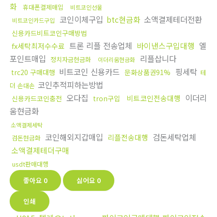
화
휴대폰결제매입
비트코인선물
코인이체구입
btc현금화
소액결제테더전환
비트코인카드구입
신용카드비트코인구매방법
트론 리플 전송업체
바이낸스구입대행
엘
fx세탁최저수수료
포인트매입
리플삽니다
정치자금현금화
이더리움현금화
비트코인 신용카드
핑세탁
trc20 구매대행
문화상품권91%
테
코인추적피하는방법
더 손대손
오다집
이더리
비트코인전송대행
신용카드코인충전
tron구입
움현금화
소액결제세탁
코인해외지갑매입
검돈세탁업체
리플전송대행
검돈현금화
소액결제테더구매
usdt판매대행
좋아요
0
싫어요
0
인쇄