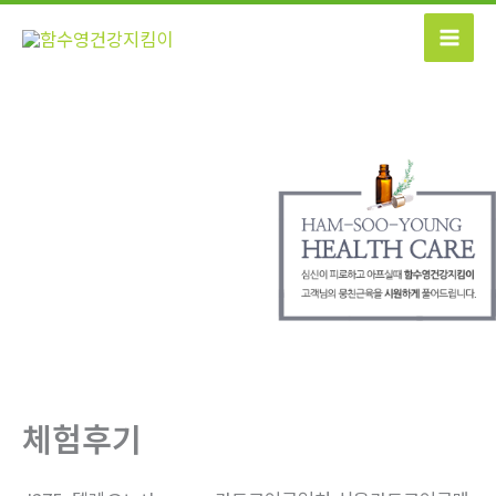
콘
텐
츠
로
건
너
뛰
기
체험후기