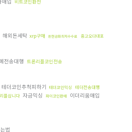
나매입
비트코인환전
해외돈세탁
xrp구매
중고오다대포
돈현금화최저수수료
폐전송대행
트론리플코인전송
테더코인추척피하기
테더전송대행
테더코인믹싱
자금믹싱
이더리움매입
리플삽니다
파이코인판매
푸는법