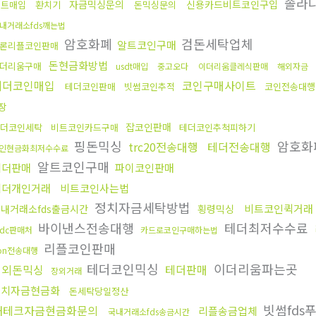
솔라
자금믹싱문의
신용카드비트코인구입
비트매입
환치기
돈믹싱문의
내거래소fds깨는법
암호화폐
검돈세탁업체
알트코인구매
론리플코인판매
돈현금화방법
더리움구매
usdt매입
중고오다
이더리움클레식판매
해외자금
테더코인매입
코인구매사이트
테더코인판매
빗썸코인추적
코인전송대행
장
잡코인판매
더코인세탁
비트코인카드구매
테더코인추척피하기
핑돈믹싱
암호화
trc20전송대행
테더전송대행
인현금화최저수수료
알트코인구매
테더판매
파이코인판매
테더개인거래
비트코인사는법
정치자금세탁방법
비트코인퀵거래
내거래소fds출금시간
횡령믹싱
바이낸스전송대행
테더최저수수료
sdc판매처
카드로코인구매하는법
리플코인판매
ron전송대행
테더코인믹싱
이더리움파는곳
해외돈믹싱
테더판매
장외거래
정치자금현금화
돈세탁당일정산
빗썸fds
재테크자금현금화문의
리플송금업체
국내거래소fds송금시간