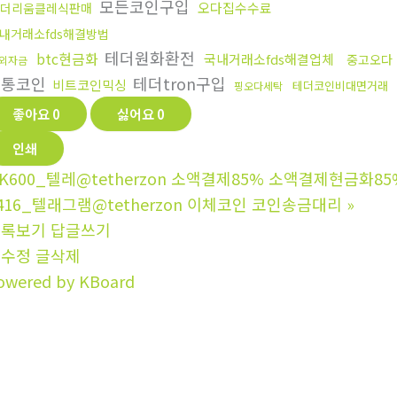
모든코인구입
오다집수수료
더리움클레식판매
내거래소fds해결방법
테더원화환전
btc현금화
국내거래소fds해결업체
중고오다
외자금
무통코인
테더tron구입
비트코인믹싱
테더코인비대면거래
핑오다세탁
좋아요
0
싫어요
0
인쇄
K600_텔레@tetherzon 소액결제85% 소액결제현금화85
416_텔래그램@tetherzon 이체코인 코인송금대리
»
목록보기
답글쓰기
글수정
글삭제
owered by KBoard