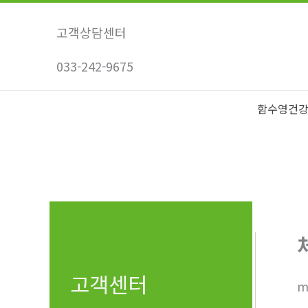
콘
텐
고객상담센터
츠
033-242-9675
로
건
너
함수영건
뛰
기
고객센터
m