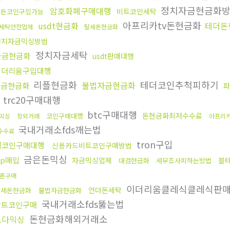
정치자금현금화
암호화폐구매대행
비트코인세탁
모든코인구입가능
아프리카tv돈현금화
usdt현금화
테더돈
세탁안전업체
탈세돈현금화
정치자금믹싱방법
정치자금세탁
자금현금화
usdt판매대행
이더리움구입대행
리플현금화
테더코인추척피하기
불법자금현금화
자금현금화
파
trc20구매대행
btc구매대행
돈현금화최저수수료
코인구매대행
믹싱
장외거래
아프리카
국내거래소fds깨는법
수수료
tron구입
밈코인구매대행
신용카드비트코인구매방법
금은돈믹싱
rp매입
자금믹싱업체
블
대검현금화
세무조사피하는방법
론구매
이더리움클레식클레식판
언더돈세탁
탈세돈현금화
불법자금현금화
국내거래소fds뚫는법
알트코인구매
돈현금화해외거래소
오다믹싱