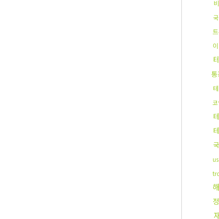
국
트
이
통
테
코
국
u
t