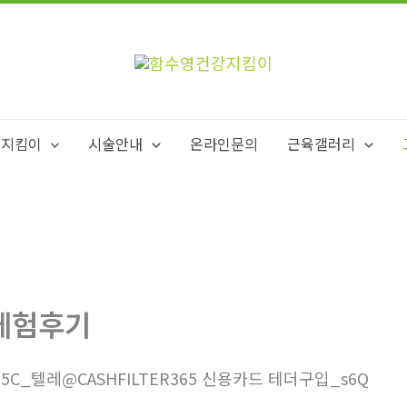
강지킴이
시술안내
온라인문의
근육갤러리
체험후기
5C_텔레@CASHFILTER365 신용카드 테더구입_s6Q