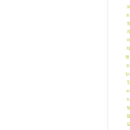
돈
행
돈
집
x
트