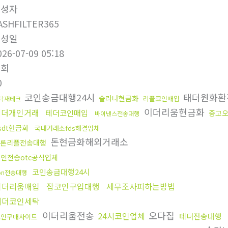
작성자
ASHFILTER365
작성일
026-07-09 05:18
조회
0
코인송금대행24시
태더원화환
솔라나현금화
리플코인매입
탁재테크
이더리움현금화
테더개인거래
테더코인매입
중고
바이낸스전송대행
sdt현금화
국내거래소fds해결업체
돈현금화해외거래소
론리플전송대행
인전송otc공식업체
코인송금대행24시
ron전송대행
이더리움매입
잡코인구입대행
세무조사피하는방법
테더코인세탁
이더리움전송
오다집
24시코인업체
테더전송대행
코인구매사이트