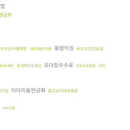
방법
현금화
횡령믹싱
이코인구매대행
비트코인전송대
테더개인거래
오다집수수료
돈세탁당일정산
tv돈세탁
비트송금업체
오다
이더리움현금화
테구입
중고오다대포통장
매
xrp구입