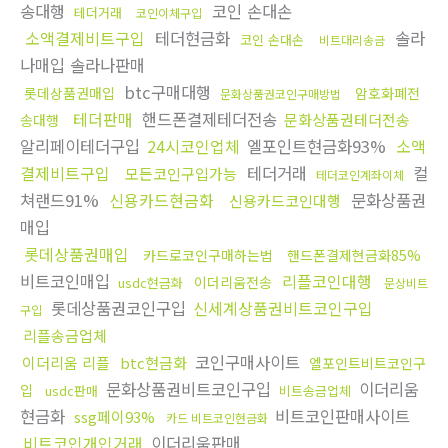
송대행
코인 손대손
테더거래
코인이체구입
소액결제비트구입
테더현금화
솔라
코인 손대손
비트대리송금
나매입 솔라나판매
btc구매대행
롯데상품권매입
암호화폐전
문화상품권코인구매방법
테더판매
핸드폰결제테더전송
문화상품권테더전송
송대행
알리페이테더구입
24시코인업체
엘포인트현금화93%
소액
결제비트구입
테더거래
컬
모든코인구입가능
테더코인계좌이체
쳐랜드91%
신용카드현금화
문화상품권
신용카드코인대행
매입
롯데상품권매입
카드로코인구매하는법
핸드폰결제현금화85%
비트코인매입
리플코인대행
이더리움전송
usdc현금화
문상비트
롯데상품권코인구입
신세계상품권비트코인구입
구입
리플송금업체
코인구매사이트
이더리움 리플
btc현금화
엘포인트비트코인구
문화상품권비트코인구입
이더리움
입
usdc판매
비트송금업체
현금화
비트코인판매사이트
ssg페이93%
카드 비트코인현금화
비트코인개인거래
이더리움판매