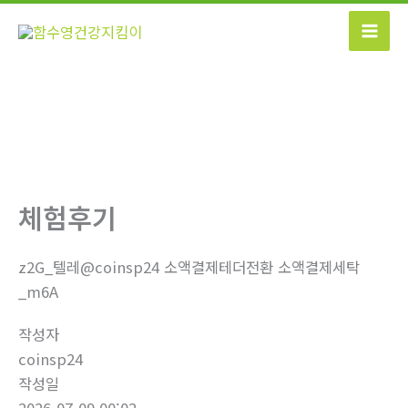
콘
텐
츠
로
건
너
뛰
기
체험후기
z2G_텔레@coinsp24 소액결제테더전환 소액결제세탁
_m6A
작성자
coinsp24
작성일