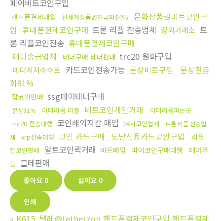
페이비트코인구입
문화상품권비트코인구
핸드폰결제매입
신세계상품권현금화94%
입
휴대폰결제코인구매
트론 리플 전송업체
트
장외거래소
론 리플코인전송
휴대폰결제코인구매
테더송금업체
trc20 원화구입
테더구매 테더판매
카드코인전송가능
문상비트구입
문상현금
테더최저수수료
화91%
ssg페이테더구매
잡코인판매
비트코인개인거래
이더리움 리플
이더리움파는곳
문상91%
코인해외지갑 매입
trc20 전송대행
24시코인업체
트론 리플 전송업
코인 카드구매
도난신용카드코인구입
xrp전송대행
리플
체
알트코인퀵거래
비트매입
파이코인구매대행
테더무
잡코인판매
블테판매
통
좋아요
0
싫어요
0
인쇄
«
K615_텔레@tetherzon 핸드폰결제코인구입 핸드폰결제