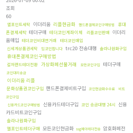
2026-07-09 00:02
조회
60
이더리움
리플현금화
휴대
엘포인트세탁
핸드폰결제코인구매방법
테더구매
이더리
폰결제세탁
테더코인계좌이체
리플코인판매
움매입
테더코인비대면거래
테더코인매입
trc20 전송대행
신세계상품권세탁
솔라나원화구입
밈코인팝니다
휴대폰결제코인구매방법
가상화폐선물거래
테더구매
컬쳐랜드테더전환
모든코인구입
코인대리송금
이더리움 리플
핸드폰결제비트구입
문화상품권코인구입
코인현금화수수료
비트
코인구입
신용카드테더구입
신용
코인 송금대행 24시
신용카드코인구매방법
카드비트코인구입
솔라나원화구입
모든코인현금화
암호화폐전
엘포인트테더구매
ssg페이테더전송