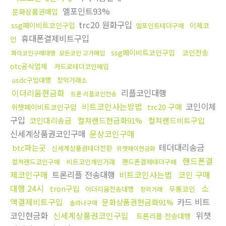
엘포인트93%
문화상품권매입
trc20 원화구입
ssg페이비트코인구입
이체코
엘포인트테더구매
휴대폰결제비트구입
인
ssg페이비트코인구입
코인전송
파이코인구매대행
모든코인 고가매입
otc공식업체
카드로테더코인매입
usdc구입대행
장외거래소
이더리움현금화
리플코인대행
트론 리플코인전송
비트코인사는방법
코인이체
trc20 구매
위챗페이비트코인구입
구입
코인대리송금
컬쳐랜드현금화91%
컬쳐랜드비트구입
신세계상품권코인구매
문상코인구매
테더대리송금
btc파는곳
신세계상품권테더전환
위챗페이현금화
핸드폰결
컬쳐랜드코인구매
비트코인개인거래
핸드폰결제테더구매
제코인구매
트론리플 전송대행
비트코인사는법
코인 구매
대행 24시
소
tron구입
무통코인
이더리움전송대행
장외거래
액결제비트구입
카드 비트
문화상품권현금화91%
솔라나구매
코인현금화
신세계상품권코인구입
위챗
트론리플 전송대행