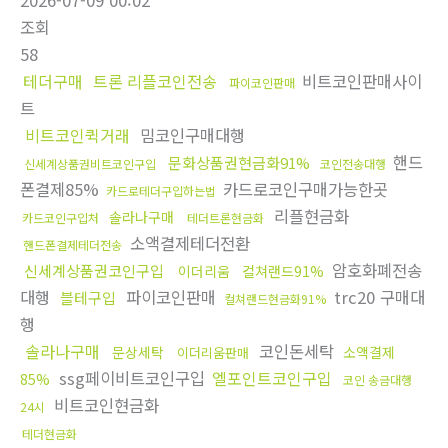
2026-07-09 00:02
조회
58
테더구매
트론 리플코인전송
비트코인판매사이
파이코인판매
트
비트코인퀵거래
밈코인구매대행
핸드
문화상품권현금화91%
신세계상품권비트코인구입
코인전송대행
폰결제85%
카드로코인구매가능한곳
카드로테더구입하는법
리플현금화
솔라나구매
카드코인구입처
테더트론현금화
소액결제테더전환
핸드폰결제테더전송
암호화폐전송
신세계상품권코인구입
이더리움
컬쳐랜드91%
대행
파이코인판매
trc20 구매대
블테구입
컬쳐랜드현금화91%
행
솔라나구매
코인돈세탁
문상세탁
소액결제
이더리움판매
ssg페이비트코인구입
엘포인트코인구입
85%
코인 송금대행
비트코인현금화
24시
테더현금화