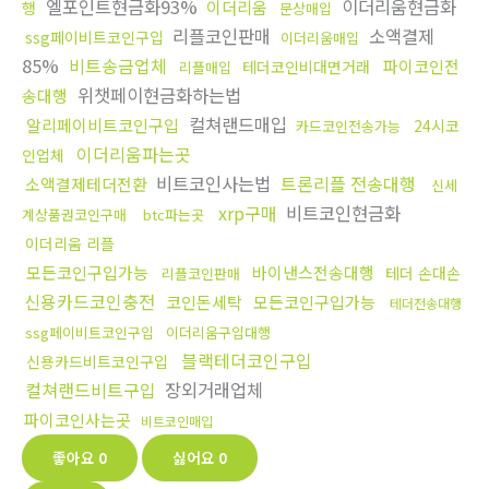
엘포인트현금화93%
이더리움현금화
이더리움
행
문상매입
리플코인판매
소액결제
ssg페이비트코인구입
이더리움매입
85%
비트송금업체
파이코인전
테더코인비대면거래
리플매입
위챗페이현금화하는법
송대행
컬쳐랜드매입
알리페이비트코인구입
24시코
카드코인전송가능
이더리움파는곳
인업체
비트코인사는법
트론리플 전송대행
소액결제테더전환
신세
xrp구매
비트코인현금화
계상품권코인구매
btc파는곳
이더리움 리플
모든코인구입가능
바이낸스전송대행
테더 손대손
리플코인판매
신용카드코인충전
코인돈세탁
모든코인구입가능
테더전송대행
ssg페이비트코인구입
이더리움구입대행
블랙테더코인구입
신용카드비트코인구입
컬쳐랜드비트구입
장외거래업체
파이코인사는곳
비트코인매입
좋아요
0
싫어요
0