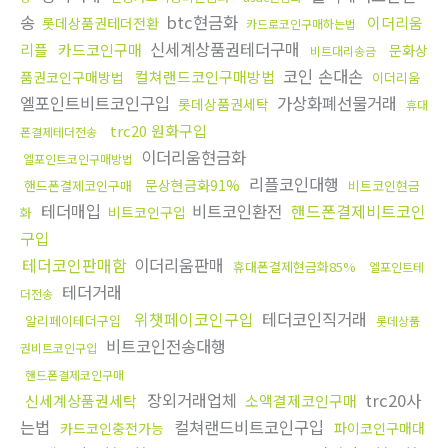
송
btc현금화
이더리움
롯데상품권테더전환
카드로코인구매하는법
신세계상품권테더구매
리플
카드코인구매
문화상
비트대리송금
코인 손대손
컬쳐랜드코인구매방법
품권코인구매방법
이더리움
엘포인트비트코인구입
가상화폐선물거래
롯데상품권세탁
휴대
trc20 원화구입
폰결제테더전송
이더리움현금화
엘포인트코인구매방법
리플코인대행
문상현금화91%
핸드폰결제코인구매
비트코인현금
테더매입
비트코인환전
핸드폰결제비트코인
비트코인구입
화
구입
테더코인판매함
이더리움판매
휴대폰결제현금화85%
엘포인트테
테더거래
더전송
위챗페이코인구입
테더코인직거래
알리페이테더구입
롯데상품
비트코인전송대행
권비트코인구입
핸드폰결제코인구매
장외거래업체
trc20사
신세계상품권세탁
소액결제코인구매
는법
컬쳐랜드비트코인구입
카드코인충전가능
파이코인구매대