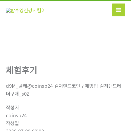
콘
텐
츠
로
건
너
뛰
기
체험후기
d9M_텔레@coinsp24 컬쳐랜드코인구매방법 컬쳐랜드테
더구매_s0Z
작성자
coinsp24
작성일