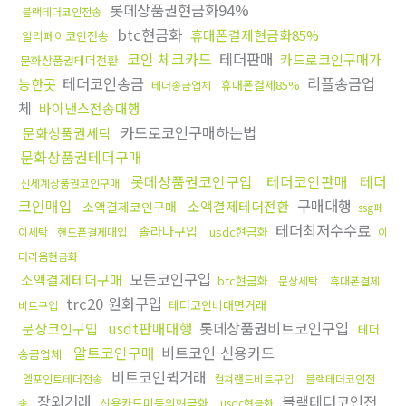
롯데상품권현금화94%
블랙테더코인전송
btc현금화
휴대폰결제현금화85%
알리페이코인전송
코인 체크카드
테더판매
카드로코인구매가
문화상품권테더전환
테더코인송금
리플송금업
능한곳
휴대폰결제85%
테더송금업체
체
바이낸스전송대행
카드로코인구매하는법
문화상품권세탁
문화상품권테더구매
롯데상품권코인구입
테더코인판매
테더
신세계상품권코인구매
코인매입
구매대행
소액결제테더전환
소액결제코인구매
ssg페
테더최저수수료
솔라나구입
usdc현금화
이세탁
핸드폰결제매입
이
더리움현금화
모든코인구입
소액결제테더구매
btc현금화
문상세탁
휴대폰결제
trc20 원화구입
테더코인비대면거래
비트구입
usdt판매대행
롯데상품권비트코인구입
문상코인구입
테더
알트코인구매
비트코인 신용카드
송금업체
비트코인퀵거래
엘포인트테더전송
컬쳐랜드비트구입
블랙테더코인전
장외거래
블랙테더코인전
신용카드미동의현금화
송
usdc현금화