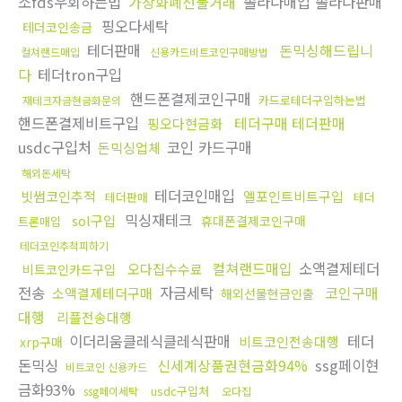
소fds우회하는법
가상화폐선물거래
솔라나매입 솔라나판매
핑오다세탁
테더코인송금
테더판매
돈믹싱해드립니
컬쳐랜드매입
신용카드비트코인구매방법
다
테더tron구입
핸드폰결제코인구매
카드로테더구입하는법
재테크자금현금화문의
핸드폰결제비트구입
테더구매 테더판매
핑오다현금화
usdc구입처
코인 카드구매
돈믹싱업체
해외돈세탁
테더코인매입
빗썸코인추적
엘포인트비트구입
테더판매
테더
믹싱재테크
sol구입
휴대폰결제코인구매
트론매입
테더코인추척피하기
컬쳐랜드매입
소액결제테더
오다집수수료
비트코인카드구입
전송
자금세탁
코인구매
소액결제테더구매
해외선물현금인출
대행
리플전송대행
이더리움클레식클레식판매
테더
비트코인전송대행
xrp구매
돈믹싱
신세계상품권현금화94%
ssg페이현
비트코인 신용카드
금화93%
usdc구입처
ssg페이세탁
오다집