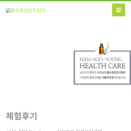
콘
텐
츠
로
건
너
뛰
기
체험후기