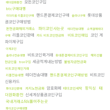
모든코인구입
태더원화환전
btc구매대행
핸드폰결제코인구매
롯데상품
이더리움 리플코인구매
솔라나구매
권코인구매방법
파이코인사는곳
돈현금화해외거래소
테더전송대행
소액결제테더
리플코인판매
코인 계
비트코인매입
카드 비트코인현금화
구매
좌이체구입
이체코인
비트코인퀵거래
휴대폰결제비트코인구입
해외선물
솔라나전송대행
세금적게내는방법
불법자금현금화
현금인출
tron구입
비트코인개인거래
테더전송대행
비트코인
핸드폰결제코인구매방법
리플전송대행
신용카드
암호화폐
핑믹싱
태
카지노현금화
테더코인세탁
파이코인판매
더원화환전
신세계상품권코인구입
국내거래소fds뚫어주는곳
파이코인구매대행