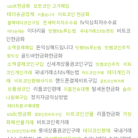
usdt현금화
모든코인 고가매입
테더송금업체
비트코인 현금화
리플삽니다
fx믹싱최저수수료
돈세탁최저수수료
블랙테더코인구입
이더리움
비트코
빗썸fds푸는법
국내거래소fds증빙
테더손대손
인현금화
돈믹싱해드립니다
소액결제매입
빗썸코인추적
빗썸fds푸는법
골드바현금화현금화
핑믹싱
소액결제코인구입
신세계상품권코인구입
비트
빗썸코인추적
국내거래소fds깨는법
테더개인거
코인개인거래
카드코인구매
래
핸드폰결제비트구입
비트코인판매사이트
알트코인퀵거래
상품권코인
리플코인판매
탈세돈현금화
리플전송대행
솔라
정치자금믹싱방법
나원화구입
테더트론구매대행
usdc현금화
비트코인선물
리플현금화
가상
엘포인트비트구입
화폐선물거래
비트코인퀵거래
롯데상품권코인구매
테더코인판매
국내거래
trc20코인전송대행