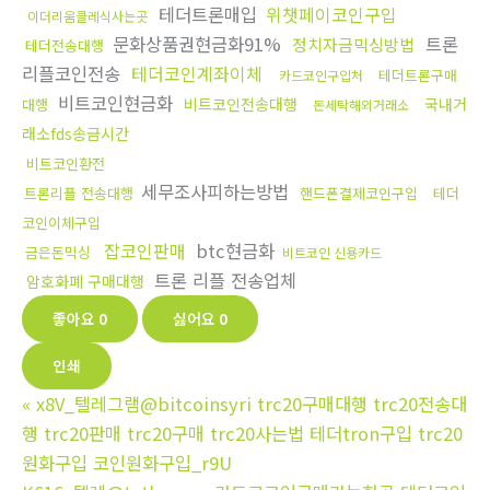
테더트론매입
위챗페이코인구입
이더리움클레식사는곳
문화상품권현금화91%
트론
정치자금믹싱방법
테더전송대행
리플코인전송
테더코인계좌이체
테더트론구매
카드코인구입처
비트코인현금화
비트코인전송대행
국내거
대행
돈세탁해외거래소
래소fds송금시간
비트코인환전
세무조사피하는방법
트론리플 전송대행
핸드폰결제코인구입
테더
코인이체구입
잡코인판매
btc현금화
금은돈믹싱
비트코인 신용카드
트론 리플 전송업체
암호화폐 구매대행
좋아요
0
싫어요
0
인쇄
«
x8V_텔레그램@bitcoinsyri trc20구매대행 trc20전송대
행 trc20판매 trc20구매 trc20사는법 테더tron구입 trc20
원화구입 코인원화구입_r9U