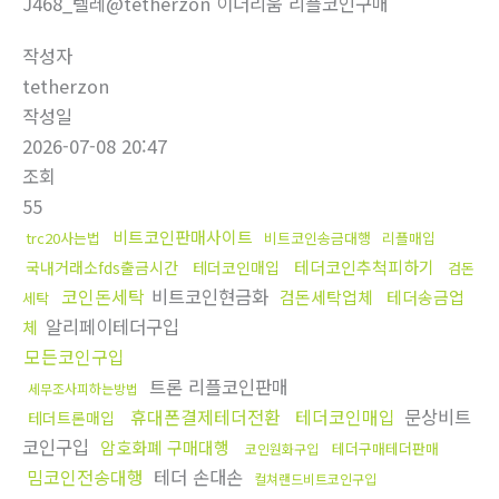
J468_텔레@tetherzon 이더리움 리플코인구매
작성자
tetherzon
작성일
2026-07-08 20:47
조회
55
비트코인판매사이트
trc20사는법
비트코인송금대행
리플매입
테더코인추척피하기
국내거래소fds출금시간
테더코인매입
검돈
코인돈세탁
비트코인현금화
검돈세탁업체
테더송금업
세탁
알리페이테더구입
체
모든코인구입
트론 리플코인판매
세무조사피하는방법
휴대폰결제테더전환
테더코인매입
문상비트
테더트론매입
코인구입
암호화폐 구매대행
테더구매테더판매
코인원화구입
밈코인전송대행
테더 손대손
컬쳐랜드비트코인구입